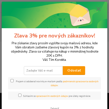
0
ks
+421 905 615 831
za
0,00 EUR
Menu
Hľadať
Zľava 3% pre nových zákazníkov!
Pre získanie zľavy prosím vyplňte svoju mailovú adresu, kde
Úvod
Tonery a náplne do tlačiarní
Hewlett Packard
HP DeskJet
Vám obratom zašleme zľavový kupón na 3% z hodnoty
DeskJet F2210
objednávky. Zľava sa vzťahuje na nákup v minimálnej hodnote
20€ s DPH.
DeskJet F2210
Váš Tím Korekta.
Odoslať
V tejto kategórii nebol nájdený žiadny tovar.
Prajem si odoberať novinky e-mailom podľa
podmienok spracovania osobných
údajov
.
Súhlasím so
spracovaním osobných údajov
pre účely registrácie.
Firemné údaje a informácie
Zatvoriť