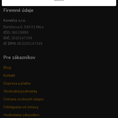
Firemné údaje
Korekta s.r.o.
Bartókova 6, 949 01 Nitra
IČO:
36519898
DIČ:
2020147349
IČ DPH:
SK2020147349
Pre zákazníkov
Blog
Kontakt
Doprava a platba
Obchodné podmienky
Ochrana osobných údajov
Odstúpenie od zmluvy
Hodnotenia zákazníkov