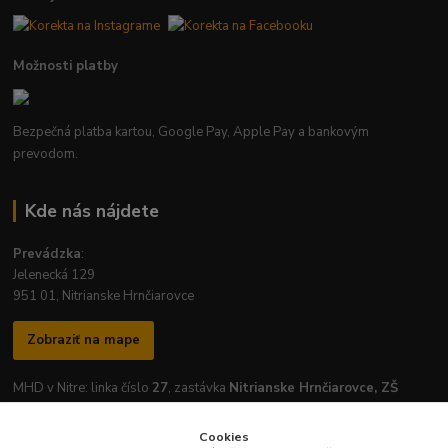
Možnosti platby
Bezpečná platba kartou, Google Pay, Apple Pay a bankovým
prevodom.
Kde nás nájdete
Prevádzka
:
Jelenecká 129
951 01, Nitrianske Hrnčiarovce
Zobraziť na mape
MHD v Nitre: linka číslo
27
, zastávka
Nitrianske Hrnčiarovce, ZŠ
Cookies