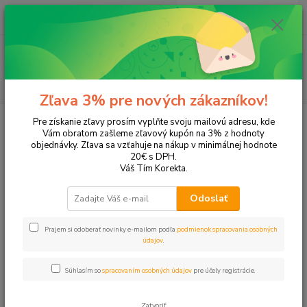
0
ks
EUR
+421 905 615 831
za
0,00 EUR
Menu
Hľadať
Zľava 3% pre nových zákazníkov!
Úvod
Tonery a náplne do tlačiarní
Hewlett Packard
HP DeskJet
Pre získanie zľavy prosím vyplňte svoju mailovú adresu, kde
DeskJet 5943
Vám obratom zašleme zľavový kupón na 3% z hodnoty
objednávky. Zľava sa vzťahuje na nákup v minimálnej hodnote
DeskJet 5943
20€ s DPH.
Váš Tím Korekta.
Upresniť parametre
Odoslať
Prajem si odoberať novinky e-mailom podľa
podmienok spracovania osobných
Najnovšie
Najlacnejšie
Najdrahšie
údajov
.
Zobrazujem 1-1 z 1
Súhlasím so
spracovaním osobných údajov
pre účely registrácie.
strana
z 1
Zatvoriť