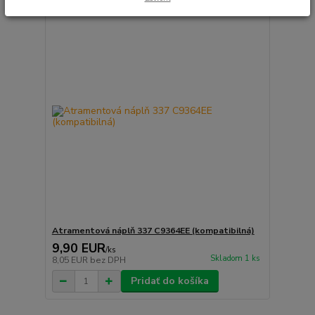
Atramentová náplň 337 C9364EE (kompatibilná)
9,90 EUR
/
ks
Skladom 1 ks
8,05 EUR
bez DPH
Pridať do košíka