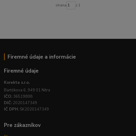
strana
z 1
Firemné údaje a informácie
Firemné údaje
Korekta s.r.o.
Bartókova 6, 949 01 Nitra
IČO:
36519898
DIČ:
2020147349
IČ DPH:
SK2020147349
Pre zákazníkov