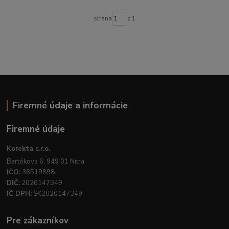
strana
z 1
Firemné údaje a informácie
Firemné údaje
Korekta s.r.o.
Bartókova 6, 949 01 Nitra
IČO:
36519898
DIČ:
2020147349
IČ DPH:
SK2020147349
Pre zákazníkov