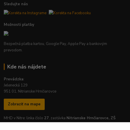
Sledujte nás
Možnosti platby
Bezpečná platba kartou, Google Pay, Apple Pay a bankovým
prevodom.
Kde nás nájdete
Prevádzka
:
Jelenecká 129
951 01, Nitrianske Hrnčiarovce
Zobraziť na mape
MHD v Nitre: linka číslo
27
, zastávka
Nitrianske Hrnčiarovce, ZŠ