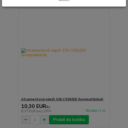
Atramentová náplň 336 C9362EE (kompatibilná)
10,30 EUR
/
ks
Skladom 1 ks
8,37 EUR
bez DPH
Pridať do košíka