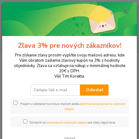
0
ks
EUR
+421 905 615 831
za
0,00 EUR
Menu
Hľadať
Zľava 3% pre nových zákazníkov!
Pre získanie zľavy prosím vyplňte svoju mailovú adresu, kde
Úvod
Tonery a náplne do tlačiarní
Hewlett Packard
HP DeskJet
Vám obratom zašleme zľavový kupón na 3% z hodnoty
DeskJet 5440
objednávky. Zľava sa vzťahuje na nákup v minimálnej hodnote
20€ s DPH.
DeskJet 5440
Váš Tím Korekta.
Odoslať
Upresniť parametre
Prajem si odoberať novinky e-mailom podľa
podmienok spracovania osobných
údajov
.
Najnovšie
Najlacnejšie
Najdrahšie
Súhlasím so
spracovaním osobných údajov
pre účely registrácie.
Zobrazujem 1-2 z 2
Zatvoriť
strana
z 1