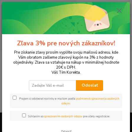
0
ks
EUR
+421 905 615 831
za
0,00 EUR
Menu
Hľadať
Zľava 3% pre nových zákazníkov!
Pre získanie zľavy prosím vyplňte svoju mailovú adresu, kde
Úvod
Tonery a náplne do tlačiarní
Hewlett Packard
HP DeskJet
Vám obratom zašleme zľavový kupón na 3% z hodnoty
DeskJet F4224
objednávky. Zľava sa vzťahuje na nákup v minimálnej hodnote
20€ s DPH.
DeskJet F4224
Váš Tím Korekta.
Odoslať
V tejto kategórii nebol nájdený žiadny tovar.
Prajem si odoberať novinky e-mailom podľa
podmienok spracovania osobných
údajov
.
Súhlasím so
spracovaním osobných údajov
pre účely registrácie.
Firemné údaje a informácie
Zatvoriť