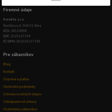
Firemné údaje
Korekta s.r.o.
Bartókova 6, 949 01 Nitra
IČO:
36519898
DIČ:
2020147349
IČ DPH:
SK2020147349
Pre zákazníkov
Blog
Kontakt
Doprava a platba
Obchodné podmienky
Ochrana osobných údajov
Odstúpenie od zmluvy
Hodnotenia zákazníkov