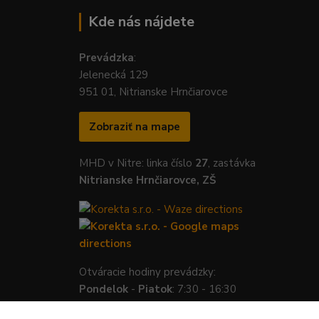
Kde nás nájdete
Prevádzka
:
Jelenecká 129
951 01, Nitrianske Hrnčiarovce
Zobraziť na mape
MHD v Nitre: linka číslo
27
, zastávka
Nitrianske Hrnčiarovce, ZŠ
Otváracie hodiny prevádzky:
Pondelok
-
Piatok
: 7:30 - 16:30