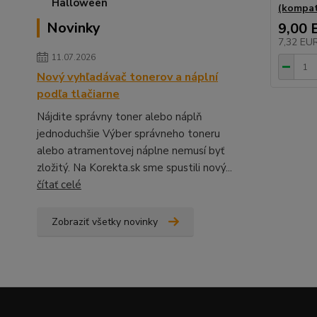
(kompat
Novinky
9,00 
7,32 EU
11.07.2026
Nový vyhľadávač tonerov a náplní
podľa tlačiarne
Nájdite správny toner alebo náplň
jednoduchšie Výber správneho toneru
alebo atramentovej náplne nemusí byť
zložitý. Na Korekta.sk sme spustili nový...
čítať celé
Zobraziť všetky novinky