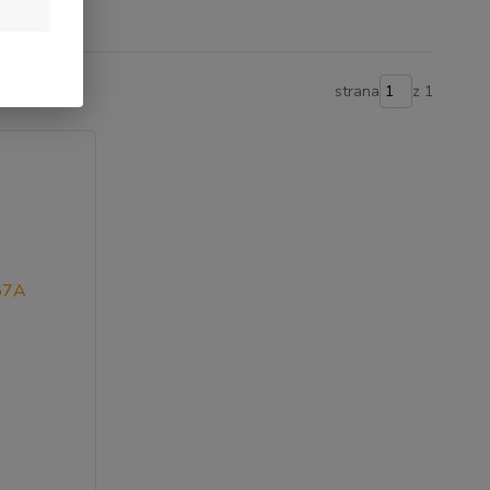
strana
z 1