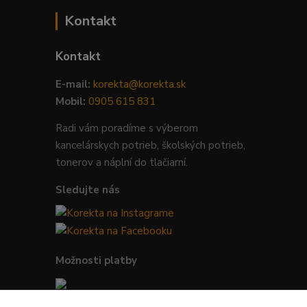
Kontakt
Kontakt
E-mail:
korekta@korekta.sk
Mobil:
0905 615 831
Radi vám poradíme s výberom
kancelárskych potrieb, školských potrieb,
tonerov a náplní do tlačiarní.
Sledujte nás
Možnosti platby