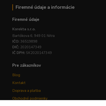
Firemné údaje a informácie
Firemné údaje
Korekta s.r.o.
Bartókova 6, 949 01 Nitra
IČO:
36519898
DIČ:
2020147349
IČ DPH:
SK2020147349
Pre zákazníkov
Blog
Kontakt
Doprava a platba
Obchodné podmienky