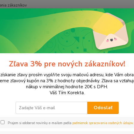
nia zákazníkov
Neviet
Hľadať
+421
onery a náplne do tlačiarní
Hewlett Packard
HP DeskJet
DeskJe
Jet 9680
Zľava 3% pre nových zákazníkov!
 získanie zľavy prosím vyplňte svoju mailovú adresu, kde Vám obr
leme zľavový kupón na 3% z hodnoty objednávky. Zľava sa vzťahuj
EUR
Od
nákup v minimálnej hodnote 20€ s DPH.
Váš Tím Korekta.
Odoslať
Upresniť parametr
Prajem si odoberať novinky e-mailom podľa
podmienok spracovania osobných údajov
.