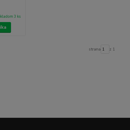
kladom 3 ks
íka
strana
z 1