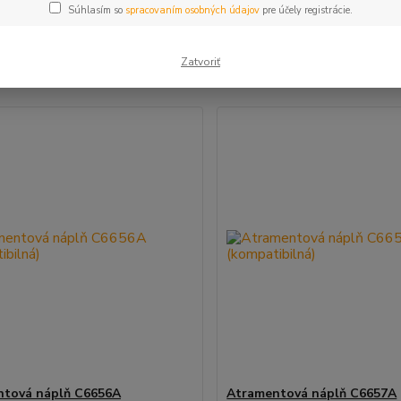
Súhlasím so
spracovaním osobných údajov
pre účely registrácie.
šie
Najlacnejšie
Najdrahšie
Zatvoriť
m 1-2 z 2
ntová náplň C6656A
Atramentová náplň C6657A