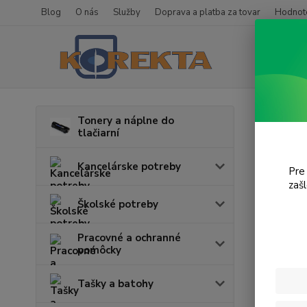
Blog
O nás
Služby
Doprava a platba za tovar
Hodnote
Úvod
T
Tonery a náplne do
tlačiarní
Desk
Kancelárske potreby
Pre
zaš
Cena:
Školské potreby
Pracovné a ochranné
pomôcky
Tašky a batohy