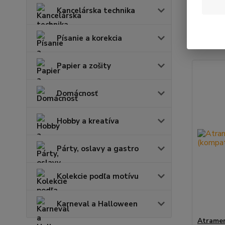
Kancelárska technika
Najnov
Písanie a korekcia
Zobrazuje
Papier a zošity
Domácnosť
Hobby a kreatíva
Párty, oslavy a gastro
Kolekcie podľa motívu
Karneval a Halloween
Atrame