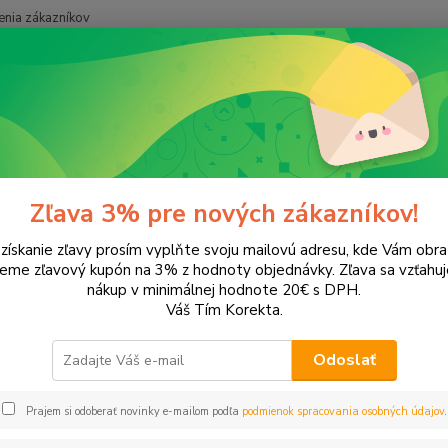
nia zákazníkov
Neviet
Hľadať
+421
onery a náplne do tlačiarní
Hewlett Packard
HP DeskJet
DeskJe
Jet D1455
Zľava 3% pre nových zákazníkov!
 získanie zľavy prosím vyplňte svoju mailovú adresu, kde Vám obr
ategórii nebol nájdený žiadny tovar.
leme zľavový kupón na 3% z hodnoty objednávky. Zľava sa vzťahuj
nákup v minimálnej hodnote 20€ s DPH.
Váš Tím Korekta.
Odoslať
Prajem si odoberať novinky e-mailom podľa
podmienok spracovania osobných údajov
.