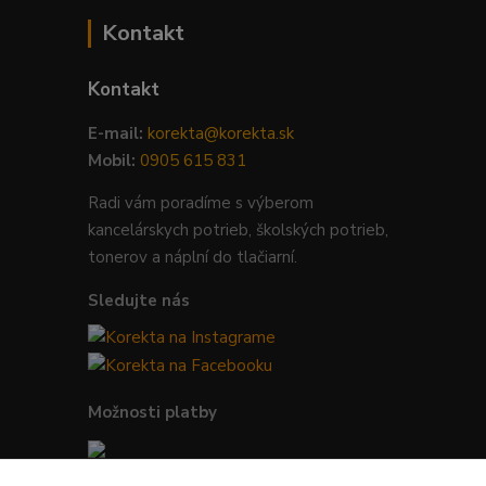
Kontakt
Kontakt
E-mail:
korekta@korekta.sk
Mobil:
0905 615 831
Radi vám poradíme s výberom
kancelárskych potrieb, školských potrieb,
tonerov a náplní do tlačiarní.
Sledujte nás
Možnosti platby