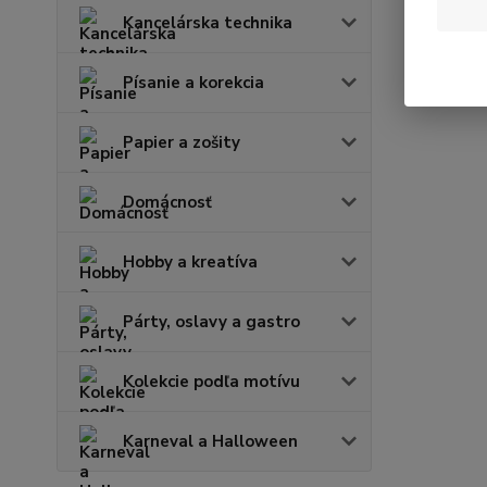
Kancelárska technika
Písanie a korekcia
Papier a zošity
Domácnosť
Hobby a kreatíva
Párty, oslavy a gastro
Kolekcie podľa motívu
Karneval a Halloween