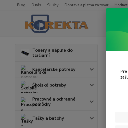
Blog
O nás
Služby
Doprava a platba za tovar
Hodnote
Úvod
T
Tonery a náplne do
tlačiarní
Desk
Kancelárske potreby
Pre
V tejto k
zaš
Školské potreby
Pracovné a ochranné
pomôcky
Tašky a batohy