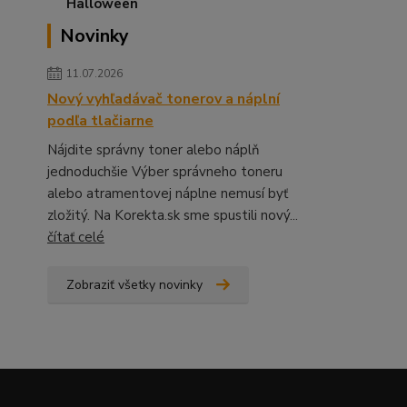
Novinky
11.07.2026
Nový vyhľadávač tonerov a náplní
podľa tlačiarne
Nájdite správny toner alebo náplň
jednoduchšie Výber správneho toneru
alebo atramentovej náplne nemusí byť
zložitý. Na Korekta.sk sme spustili nový...
čítať celé
Zobraziť všetky novinky