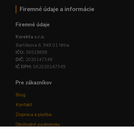
Firemné údaje a informácie
Firemné údaje
Korekta s.r.o.
Bartókova 6, 949 01 Nitra
IČO:
36519898
DIČ:
2020147349
IČ DPH:
SK2020147349
Pre zákazníkov
Blog
Kontakt
Doprava a platba
Obchodné podmienky