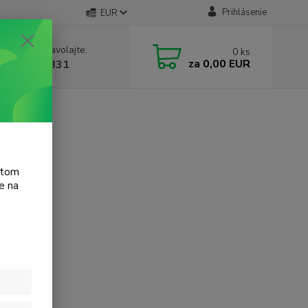
Prihlásenie
EUR
e si rady? Zavolajte.
0
ks
za
0,00 EUR
 905 615 831
t D1455
atom
e na