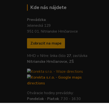
Kde nás nájdete
Prevádzka
:
Jelenecká 129
951 01, Nitrianske Hrnčiarovce
Zobraziť na mape
MHD v Nitre: linka číslo
27
, zastávka
Nitrianske Hrnčiarovce, ZŠ
Otváracie hodiny prevádzky:
Pondelok
-
Piatok
: 7:30 - 16:30