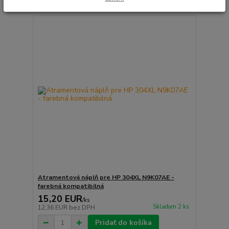
Atramentová náplň pre HP 304XL N9K07AE -
farebná kompatibilná
15,20 EUR
/
ks
Skladom 2 ks
12,36 EUR
bez DPH
Pridať do košíka