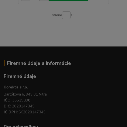
strana
z 1
Firemné údaje a informácie
Firemné údaje
Korekta s.r.o.
Bartókova 6, 949 01 Nitra
IČO:
36519898
DIČ:
2020147349
IČ DPH:
SK2020147349