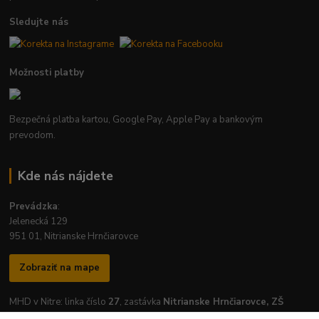
Sledujte nás
Možnosti platby
Bezpečná platba kartou, Google Pay, Apple Pay a bankovým
prevodom.
Kde nás nájdete
Prevádzka
:
Jelenecká 129
951 01, Nitrianske Hrnčiarovce
Zobraziť na mape
MHD v Nitre: linka číslo
27
, zastávka
Nitrianske Hrnčiarovce, ZŠ