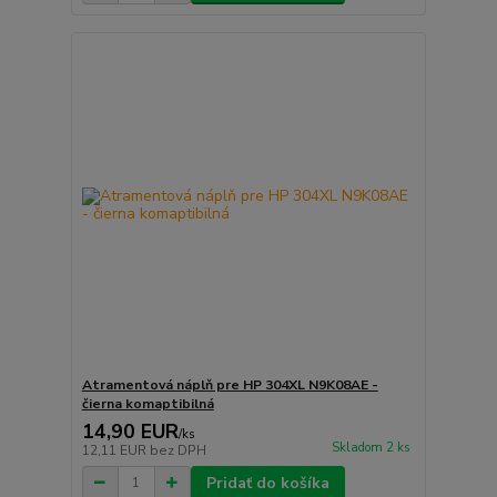
Atramentová náplň pre HP 304XL N9K08AE -
čierna komaptibilná
14,90 EUR
/
ks
Skladom 2 ks
12,11 EUR
bez DPH
Pridať do košíka