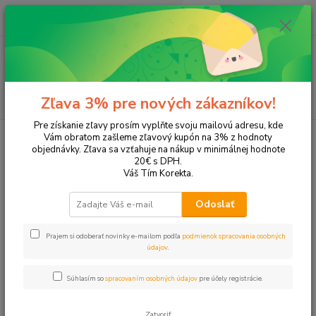
0
ks
+421 905 615 831
za
0,00 EUR
Menu
Hľadať
Zľava 3% pre nových zákazníkov!
Pre získanie zľavy prosím vyplňte svoju mailovú adresu, kde
Úvod
Tonery a náplne do tlačiarní
Hewlett Packard
HP DeskJet
Vám obratom zašleme zľavový kupón na 3% z hodnoty
HP ENVY 5032
objednávky. Zľava sa vzťahuje na nákup v minimálnej hodnote
20€ s DPH.
HP ENVY 5032
Váš Tím Korekta.
Odoslať
Upresniť parametre
Prajem si odoberať novinky e-mailom podľa
podmienok spracovania osobných
údajov
.
Najnovšie
Najlacnejšie
Najdrahšie
Súhlasím so
spracovaním osobných údajov
pre účely registrácie.
Zobrazujem 1-2 z 2
Zatvoriť
strana
z 1