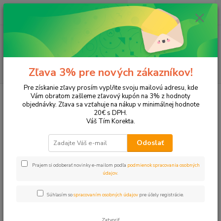
0
ks
EUR
+421 905 615 831
za
0,00 EUR
Menu
Hľadať
Zľava 3% pre nových zákazníkov!
Pre získanie zľavy prosím vyplňte svoju mailovú adresu, kde
Úvod
Tonery a náplne do tlačiarní
Hewlett Packard
HP DeskJet
Vám obratom zašleme zľavový kupón na 3% z hodnoty
DeskJet 5650
objednávky. Zľava sa vzťahuje na nákup v minimálnej hodnote
20€ s DPH.
DeskJet 5650
Váš Tím Korekta.
Odoslať
Upresniť parametre
Prajem si odoberať novinky e-mailom podľa
podmienok spracovania osobných
údajov
.
Najnovšie
Najlacnejšie
Najdrahšie
Súhlasím so
spracovaním osobných údajov
pre účely registrácie.
Zobrazujem 1-2 z 2
Zatvoriť
strana
z 1