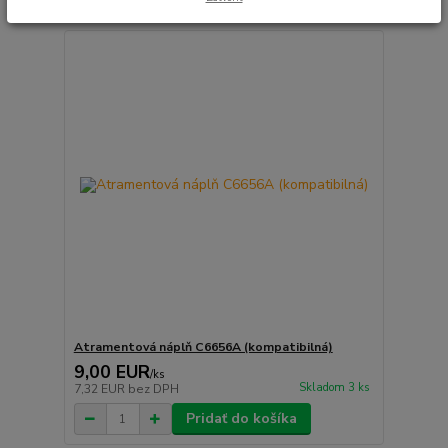
Atramentová náplň C6656A (kompatibilná)
9,00 EUR
/
ks
Skladom 3 ks
7,32 EUR
bez DPH
Pridať do košíka