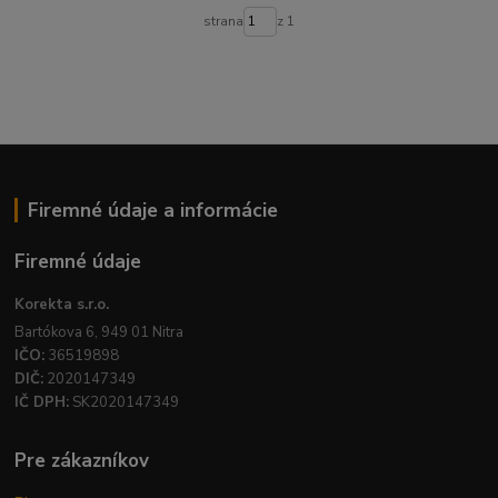
strana
z 1
Firemné údaje a informácie
Firemné údaje
Korekta s.r.o.
Bartókova 6, 949 01 Nitra
IČO:
36519898
DIČ:
2020147349
IČ DPH:
SK2020147349
Pre zákazníkov