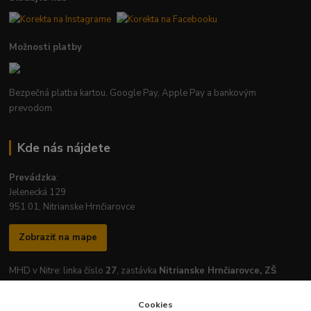
Možnosti platby
Bezpečná platba kartou, Google Pay, Apple Pay a bankovým
prevodom.
Kde nás nájdete
Prevádzka
:
Jelenecká 129
951 01, Nitrianske Hrnčiarovce
Zobraziť na mape
MHD v Nitre: linka číslo
27
, zastávka
Nitrianske Hrnčiarovce, ZŠ
Cookies