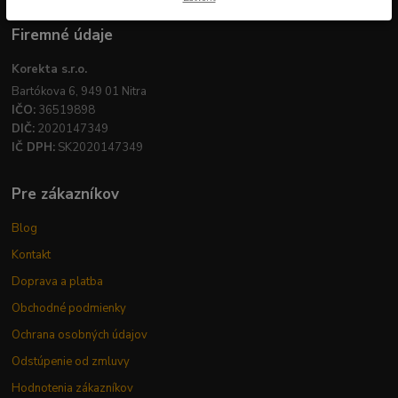
Firemné údaje
Korekta s.r.o.
Bartókova 6, 949 01 Nitra
IČO:
36519898
DIČ:
2020147349
IČ DPH:
SK2020147349
Pre zákazníkov
Blog
Kontakt
Doprava a platba
Obchodné podmienky
Ochrana osobných údajov
Odstúpenie od zmluvy
Hodnotenia zákazníkov