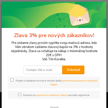
0
ks
+421 905 615 831
za
0,00 EUR
Menu
Hľadať
Zľava 3% pre nových zákazníkov!
Pre získanie zľavy prosím vyplňte svoju mailovú adresu, kde
Úvod
Tonery a náplne do tlačiarní
Hewlett Packard
HP DeskJet
Vám obratom zašleme zľavový kupón na 3% z hodnoty
DeskJet 710c
objednávky. Zľava sa vzťahuje na nákup v minimálnej hodnote
20€ s DPH.
DeskJet 710c
Váš Tím Korekta.
Odoslať
V tejto kategórii nebol nájdený žiadny tovar.
Prajem si odoberať novinky e-mailom podľa
podmienok spracovania osobných
údajov
.
Súhlasím so
spracovaním osobných údajov
pre účely registrácie.
Firemné údaje a informácie
Zatvoriť