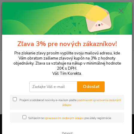
0
ks
EUR
+421 905 615 831
za
0,00 EUR
Menu
Hľadať
Zľava 3% pre nových zákazníkov!
Pre získanie zľavy prosím vyplňte svoju mailovú adresu, kde
Úvod
Tonery a náplne do tlačiarní
Hewlett Packard
HP DeskJet
Vám obratom zašleme zľavový kupón na 3% z hodnoty
DeskJet 932c
objednávky. Zľava sa vzťahuje na nákup v minimálnej hodnote
20€ s DPH.
DeskJet 932c
Váš Tím Korekta.
Odoslať
V tejto kategórii nebol nájdený žiadny tovar.
Prajem si odoberať novinky e-mailom podľa
podmienok spracovania osobných
údajov
.
Súhlasím so
spracovaním osobných údajov
pre účely registrácie.
Firemné údaje a informácie
Zatvoriť