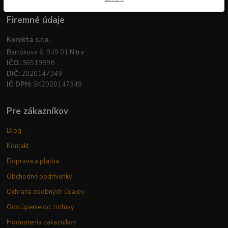
Firemné údaje
Korekta s.r.o.
Bartókova 6, 949 01 Nitra
IČO:
36519898
DIČ:
2020147349
IČ DPH:
SK2020147349
Pre zákazníkov
Blog
Kontakt
Doprava a platba
Obchodné podmienky
Ochrana osobných údajov
Odstúpenie od zmluvy
Hodnotenia zákazníkov