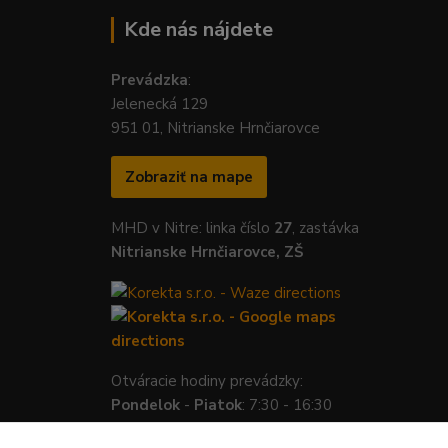
Kde nás nájdete
Prevádzka
:
Jelenecká 129
951 01, Nitrianske Hrnčiarovce
Zobraziť na mape
MHD v Nitre: linka číslo
27
, zastávka
Nitrianske Hrnčiarovce, ZŠ
Otváracie hodiny prevádzky:
Pondelok
-
Piatok
: 7:30 - 16:30