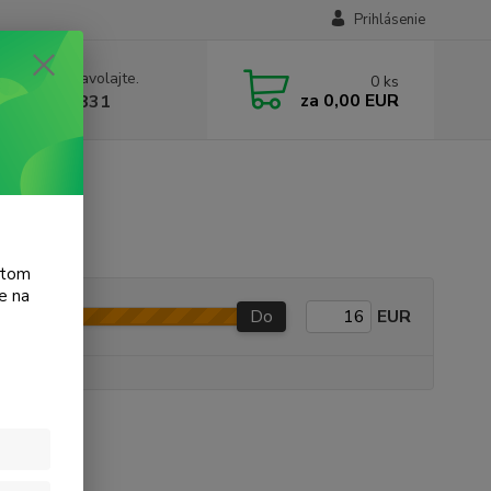
Prihlásenie
e si rady? Zavolajte.
0
ks
za
0,00 EUR
 905 615 831
t 2546
atom
e na
Do
EUR
e