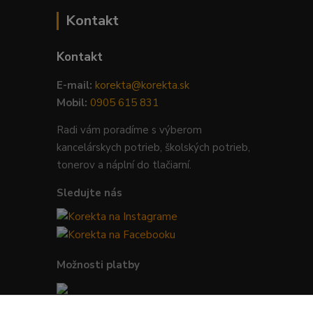
Kontakt
Kontakt
E-mail:
korekta@korekta.sk
Mobil:
0905 615 831
Radi vám poradíme s výberom
kancelárskych potrieb, školských potrieb,
tonerov a náplní do tlačiarní.
Sledujte nás
Možnosti platby