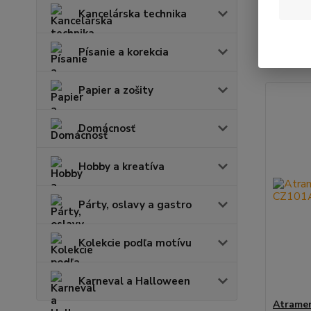
Kancelárska technika
Najnov
Písanie a korekcia
Zobrazuje
Papier a zošity
Domácnosť
Hobby a kreatíva
Párty, oslavy a gastro
Kolekcie podľa motívu
Karneval a Halloween
Atrame