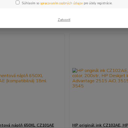
Súhlasím so
spracovaním osobných údajov
pre účely registrácie.
šie
Najlacnejšie
Najdrahšie
Zatvoriť
m 1-3 z 3
ntová náplň 650XL CZ101AE
HP originál ink CZ102AE, HP