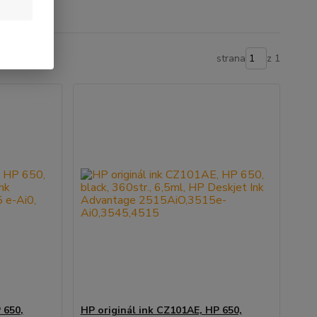
strana
z 1
 650,
HP originál ink CZ101AE, HP 650,