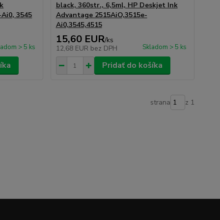
nk
black, 360str., 6,5ml, HP Deskjet Ink
-Ai0, 3545
Advantage 2515AiO,3515e-
Ai0,3545,4515
15,60 EUR
/
ks
ladom > 5 ks
Skladom > 5 ks
12,68 EUR
bez DPH
íka
Pridať do košíka
strana
z 1