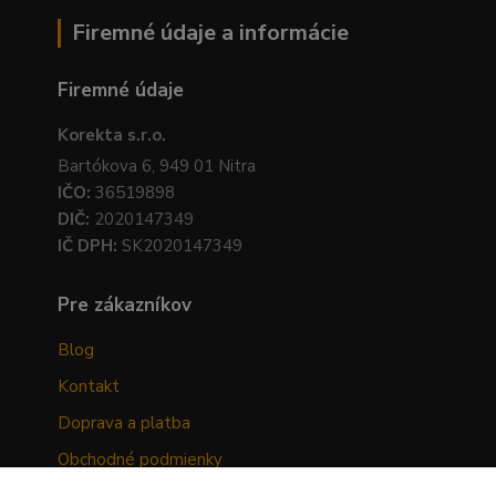
Firemné údaje a informácie
Firemné údaje
Korekta s.r.o.
Bartókova 6, 949 01 Nitra
IČO:
36519898
DIČ:
2020147349
IČ DPH:
SK2020147349
Pre zákazníkov
Blog
Kontakt
Doprava a platba
Obchodné podmienky