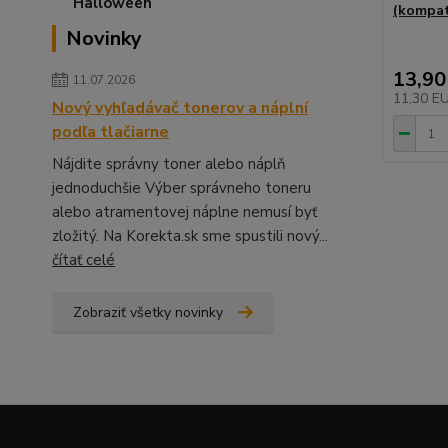
(kompat
Novinky
13,90
11.07.2026
11,30 E
Nový vyhľadávač tonerov a náplní
podľa tlačiarne
Nájdite správny toner alebo náplň
jednoduchšie Výber správneho toneru
alebo atramentovej náplne nemusí byť
zložitý. Na Korekta.sk sme spustili nový...
čítať celé
Zobraziť všetky novinky