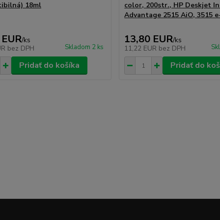
ibilná) 18ml
color, 200str., HP Deskjet I
Advantage 2515 AiO, 3515 e
 EUR
13,80 EUR
/
ks
/
ks
Skladom 2 ks
Sk
UR
bez DPH
11,22 EUR
bez DPH
Pridať do košíka
Pridať do koš