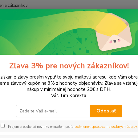
nia zákazníkov
Neviet
Hľadať
+421
onery a náplne do tlačiarní
Hewlett Packard
HP DeskJet
DeskJe
Jet 2546
Zľava 3% pre nových zákazníkov!
 získanie zľavy prosím vyplňte svoju mailovú adresu, kde Vám obr
leme zľavový kupón na 3% z hodnoty objednávky. Zľava sa vzťahuj
EUR
Od
nákup v minimálnej hodnote 20€ s DPH.
Váš Tím Korekta.
Odoslať
Upresniť parametr
Prajem si odoberať novinky e-mailom podľa
podmienok spracovania osobných údajov
.