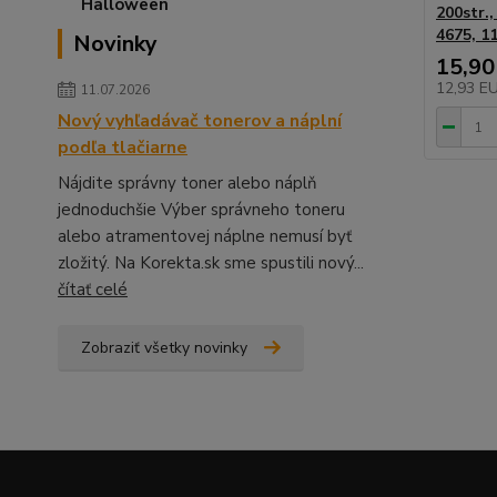
200str.,
4675, 1
Novinky
15,90
12,93 E
11.07.2026
Nový vyhľadávač tonerov a náplní
podľa tlačiarne
Nájdite správny toner alebo náplň
jednoduchšie Výber správneho toneru
alebo atramentovej náplne nemusí byť
zložitý. Na Korekta.sk sme spustili nový...
čítať celé
Zobraziť všetky novinky