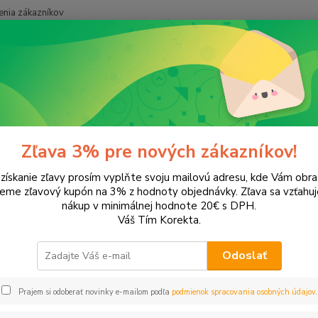
nia zákazníkov
Neviet
Hľadať
+421
onery a náplne do tlačiarní
Hewlett Packard
HP DeskJet
DeskJet
Jet Ink Advantage 3786
Zľava 3% pre nových zákazníkov!
 získanie zľavy prosím vyplňte svoju mailovú adresu, kde Vám obr
leme zľavový kupón na 3% z hodnoty objednávky. Zľava sa vzťahuj
EUR
Od
nákup v minimálnej hodnote 20€ s DPH.
Váš Tím Korekta.
Odoslať
Upresniť parametr
Prajem si odoberať novinky e-mailom podľa
podmienok spracovania osobných údajov
.