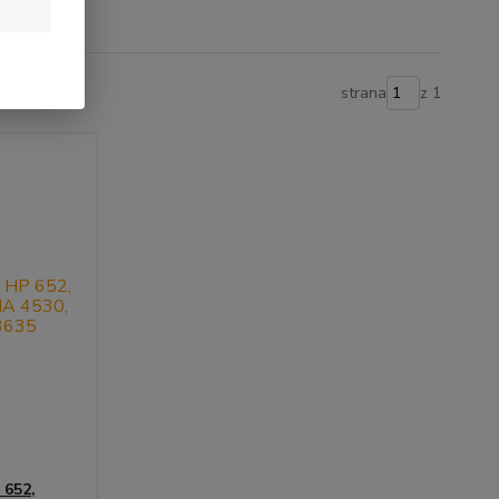
strana
z 1
 652,