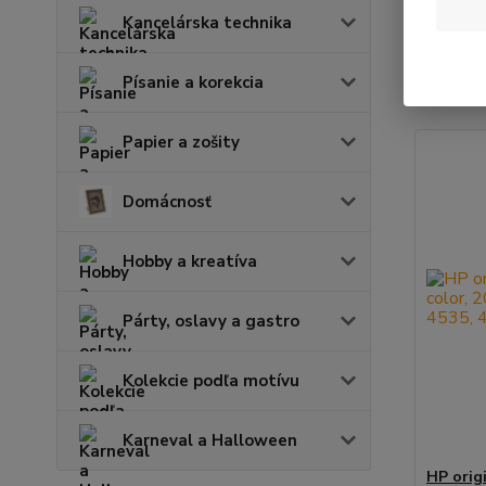
Kancelárska technika
Najnov
Písanie a korekcia
Zobrazuje
Papier a zošity
Domácnosť
Hobby a kreatíva
Párty, oslavy a gastro
Kolekcie podľa motívu
Karneval a Halloween
HP orig