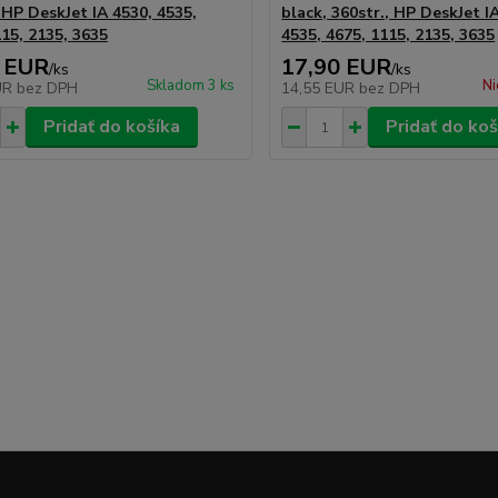
 HP DeskJet IA 4530, 4535,
black, 360str., HP DeskJet I
115, 2135, 3635
4535, 4675, 1115, 2135, 3635
 EUR
17,90 EUR
/
ks
/
ks
Skladom 3 ks
Ni
UR
bez DPH
14,55 EUR
bez DPH
Pridať do košíka
Pridať do koš