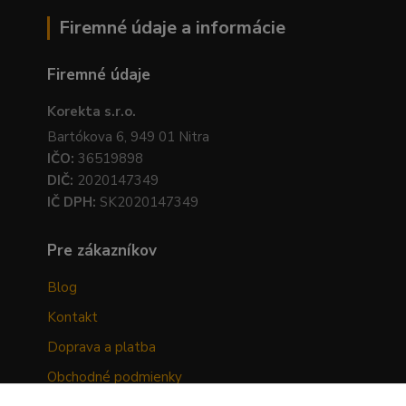
Firemné údaje a informácie
Firemné údaje
Korekta s.r.o.
Bartókova 6, 949 01 Nitra
IČO:
36519898
DIČ:
2020147349
IČ DPH:
SK2020147349
Pre zákazníkov
Blog
Kontakt
Doprava a platba
Obchodné podmienky