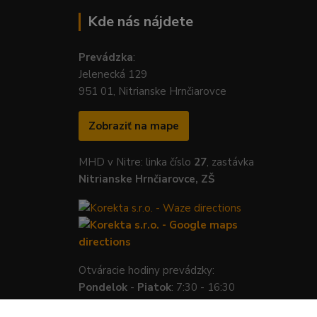
Kde nás nájdete
Prevádzka
:
Jelenecká 129
951 01, Nitrianske Hrnčiarovce
Zobraziť na mape
MHD v Nitre: linka číslo
27
, zastávka
Nitrianske Hrnčiarovce, ZŠ
Otváracie hodiny prevádzky:
Pondelok
-
Piatok
: 7:30 - 16:30