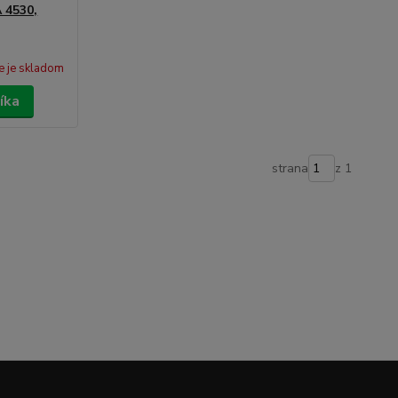
A 4530,
e je skladom
íka
strana
z 1