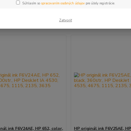
Súhlasím so
spracovaním osobných údajov
pre účely registrácie.
šie
Najlacnejšie
Najdrahšie
Zatvoriť
m 1-2 z 2
inál ink F6V24AE, HP 652, color,
HP originál ink F6V25AE, HP