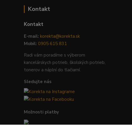
Kontakt
Kontakt
E-mail:
korekta@korekta.sk
Mobil:
0905 615 831
Radi vám poradíme s výberom
kancelárskych potrieb, školských potrieb,
tonerov a náplní do tlačiarní.
Sledujte nás
Možnosti platby