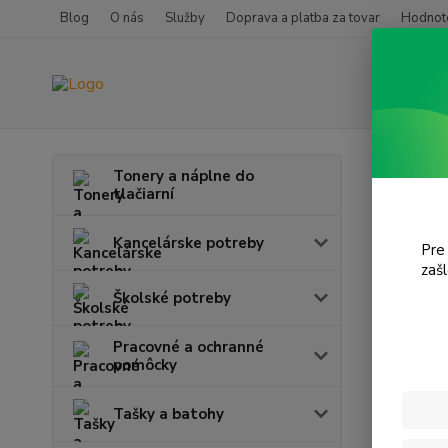
Blog
O nás
Služby
Doprava a platba za tovar
Hodnote
Úvod
T
Tonery a náplne do
tlačiarní
Desk
Kancelárske potreby
Pre
zaš
Cena:
Školské potreby
Pracovné a ochranné
pomôcky
Tašky a batohy