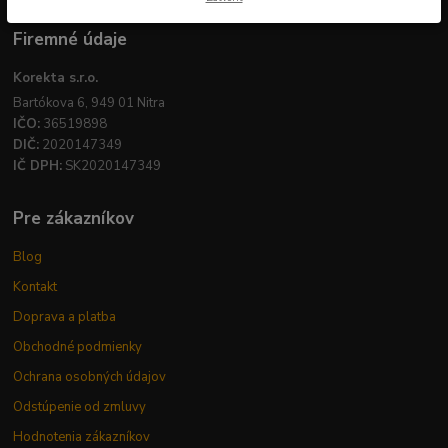
Firemné údaje
Korekta s.r.o.
Bartókova 6, 949 01 Nitra
IČO:
36519898
DIČ:
2020147349
IČ DPH:
SK2020147349
Pre zákazníkov
Blog
Kontakt
Doprava a platba
Obchodné podmienky
Ochrana osobných údajov
Odstúpenie od zmluvy
Hodnotenia zákazníkov