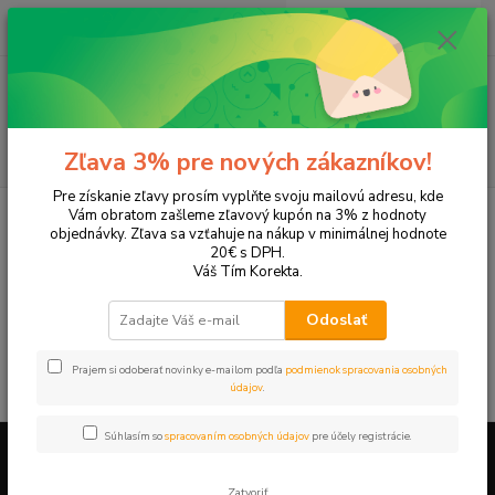
0
ks
+421 905 615 831
za
0,00 EUR
Menu
Hľadať
Zľava 3% pre nových zákazníkov!
Pre získanie zľavy prosím vyplňte svoju mailovú adresu, kde
Úvod
Tonery a náplne do tlačiarní
Hewlett Packard
HP DeskJet
Vám obratom zašleme zľavový kupón na 3% z hodnoty
DeskJet D1430
objednávky. Zľava sa vzťahuje na nákup v minimálnej hodnote
20€ s DPH.
DeskJet D1430
Váš Tím Korekta.
Odoslať
V tejto kategórii nebol nájdený žiadny tovar.
Prajem si odoberať novinky e-mailom podľa
podmienok spracovania osobných
údajov
.
Súhlasím so
spracovaním osobných údajov
pre účely registrácie.
Firemné údaje a informácie
Zatvoriť