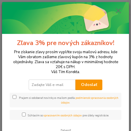
0
ks
+421 905 615 831
za
0,00 EUR
Menu
Hľadať
Zľava 3% pre nových zákazníkov!
Pre získanie zľavy prosím vyplňte svoju mailovú adresu, kde
Úvod
Tonery a náplne do tlačiarní
Hewlett Packard
HP DeskJet
Vám obratom zašleme zľavový kupón na 3% z hodnoty
DeskJet D-4163
objednávky. Zľava sa vzťahuje na nákup v minimálnej hodnote
20€ s DPH.
DeskJet D-4163
Váš Tím Korekta.
Odoslať
Upresniť parametre
Prajem si odoberať novinky e-mailom podľa
podmienok spracovania osobných
údajov
.
Najnovšie
Najlacnejšie
Najdrahšie
Súhlasím so
spracovaním osobných údajov
pre účely registrácie.
Zobrazujem 1-1 z 1
Zatvoriť
strana
z 1