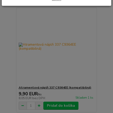
Atramentová náplň 337 C9364EE (kompatibilná)
9,90 EUR
/
ks
Skladom 1 ks
8,05 EUR
bez DPH
Pridať do košíka