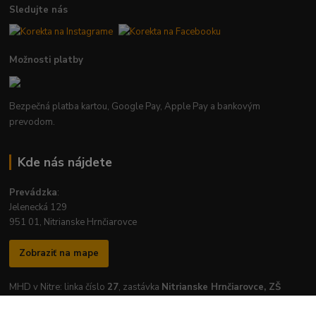
Sledujte nás
Možnosti platby
Bezpečná platba kartou, Google Pay, Apple Pay a bankovým
prevodom.
Kde nás nájdete
Prevádzka
:
Jelenecká 129
951 01, Nitrianske Hrnčiarovce
Zobraziť na mape
MHD v Nitre: linka číslo
27
, zastávka
Nitrianske Hrnčiarovce, ZŠ