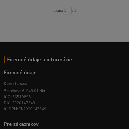
strana
z 1
Firemné údaje a informácie
Firemné údaje
Korekta s.r.o.
Bartókova 6, 949 01 Nitra
IČO:
36519898
DIČ:
2020147349
IČ DPH:
SK2020147349
Pre zákazníkov