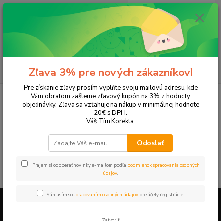
0
ks
EUR
+421 905 615 831
za
0,00 EUR
Menu
Hľadať
Zľava 3% pre nových zákazníkov!
Pre získanie zľavy prosím vyplňte svoju mailovú adresu, kde
Úvod
Tonery a náplne do tlačiarní
Hewlett Packard
HP DeskJet
Vám obratom zašleme zľavový kupón na 3% z hodnoty
DeskJet 3425
objednávky. Zľava sa vzťahuje na nákup v minimálnej hodnote
20€ s DPH.
DeskJet 3425
Váš Tím Korekta.
Odoslať
V tejto kategórii nebol nájdený žiadny tovar.
Prajem si odoberať novinky e-mailom podľa
podmienok spracovania osobných
údajov
.
Súhlasím so
spracovaním osobných údajov
pre účely registrácie.
Firemné údaje a informácie
Zatvoriť