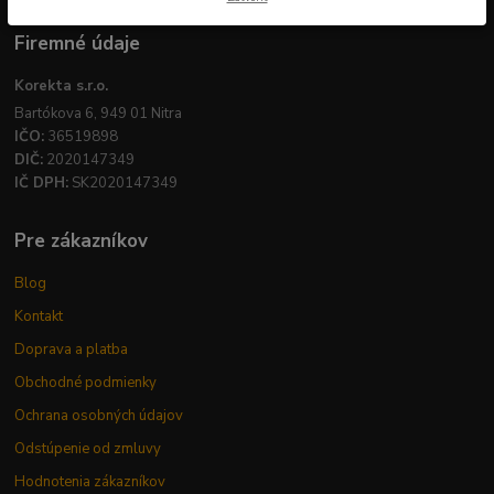
Firemné údaje
Korekta s.r.o.
Bartókova 6, 949 01 Nitra
IČO:
36519898
DIČ:
2020147349
IČ DPH:
SK2020147349
Pre zákazníkov
Blog
Kontakt
Doprava a platba
Obchodné podmienky
Ochrana osobných údajov
Odstúpenie od zmluvy
Hodnotenia zákazníkov