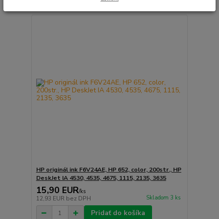
HP originál ink F6V24AE, HP 652, color, 200str., HP
DeskJet IA 4530, 4535, 4675, 1115, 2135, 3635
15,90 EUR
/
ks
Skladom 3 ks
12,93 EUR
bez DPH
Pridať do košíka