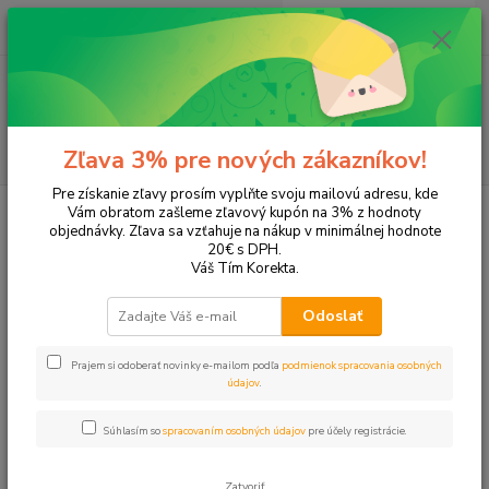
0
ks
+421 905 615 831
za
0,00 EUR
Menu
Hľadať
Zľava 3% pre nových zákazníkov!
Pre získanie zľavy prosím vyplňte svoju mailovú adresu, kde
Úvod
Tonery a náplne do tlačiarní
Hewlett Packard
HP DeskJet
Vám obratom zašleme zľavový kupón na 3% z hodnoty
DeskJet Ink Advantage 4678
objednávky. Zľava sa vzťahuje na nákup v minimálnej hodnote
20€ s DPH.
DeskJet Ink Advantage 4678
Váš Tím Korekta.
Odoslať
Upresniť parametre
Prajem si odoberať novinky e-mailom podľa
podmienok spracovania osobných
údajov
.
Najnovšie
Najlacnejšie
Najdrahšie
Súhlasím so
spracovaním osobných údajov
pre účely registrácie.
Zobrazujem 1-2 z 2
Zatvoriť
strana
z 1