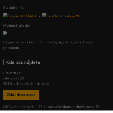
Sledujte nás
Možnosti platby
Bezpečná platba kartou, Google Pay, Apple Pay a bankovým
prevodom.
Kde nás nájdete
Prevádzka
:
Jelenecká 129
951 01, Nitrianske Hrnčiarovce
Zobraziť na mape
MHD v Nitre: linka číslo
27
, zastávka
Nitrianske Hrnčiarovce, ZŠ