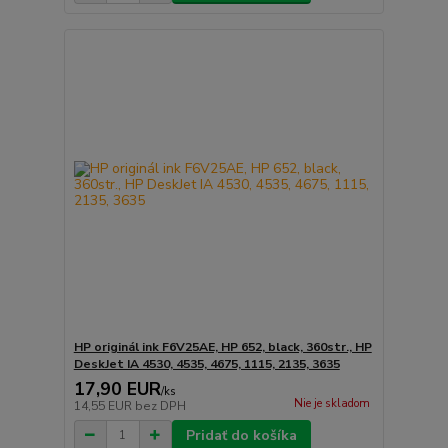
HP originál ink F6V25AE, HP 652, black, 360str., HP
DeskJet IA 4530, 4535, 4675, 1115, 2135, 3635
17,90 EUR
/
ks
Nie je skladom
14,55 EUR
bez DPH
Pridať do košíka