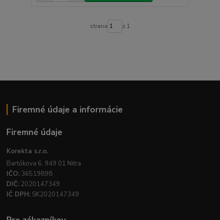
strana
z 1
Firemné údaje a informácie
Firemné údaje
Korekta s.r.o.
Bartókova 6, 949 01 Nitra
IČO:
36519898
DIČ:
2020147349
IČ DPH:
SK2020147349