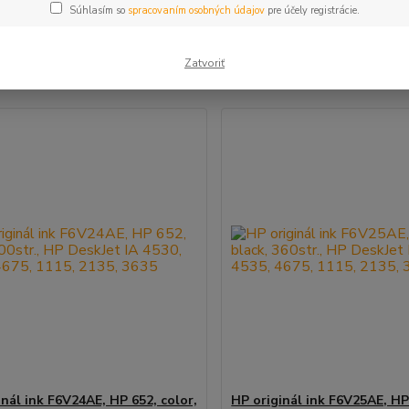
Súhlasím so
spracovaním osobných údajov
pre účely registrácie.
šie
Najlacnejšie
Najdrahšie
Zatvoriť
m 1-2 z 2
inál ink F6V24AE, HP 652, color,
HP originál ink F6V25AE, HP