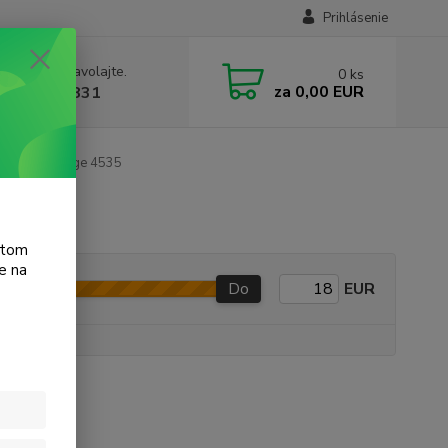
Prihlásenie
e si rady? Zavolajte.
0
ks
za
0,00 EUR
 905 615 831
 Ink Advantage 4535
atom
e na
Do
EUR
e