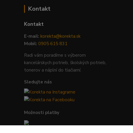
Kontakt
Kontakt
E-mail:
korekta@korekta.sk
Mobil:
0905 615 831
Radi vám poradíme s výberom
kancelárskych potrieb, školských potrieb,
tonerov a náplní do tlačiarní.
Sledujte nás
Možnosti platby