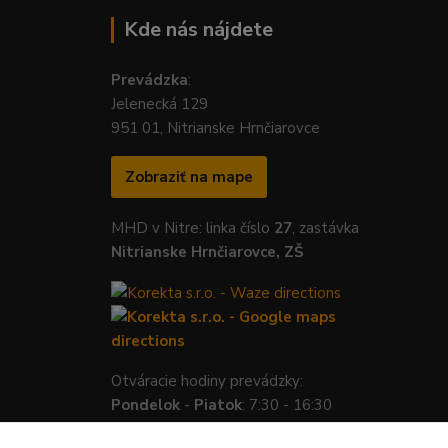
Kde nás nájdete
Prevádzka
:
Jelenecká 129
951 01, Nitrianske Hrnčiarovce
Zobraziť na mape
MHD v Nitre: linka číslo
27
, zastávka
Nitrianske Hrnčiarovce, ZŠ
Otváracie hodiny prevádzky:
Pondelok
-
Piatok
: 7:30 - 16:30