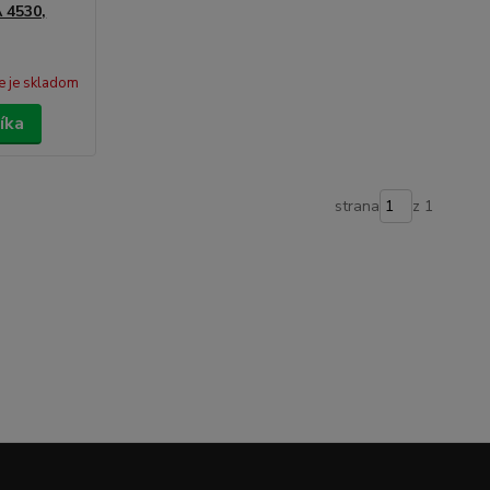
A 4530,
e je skladom
íka
strana
z 1