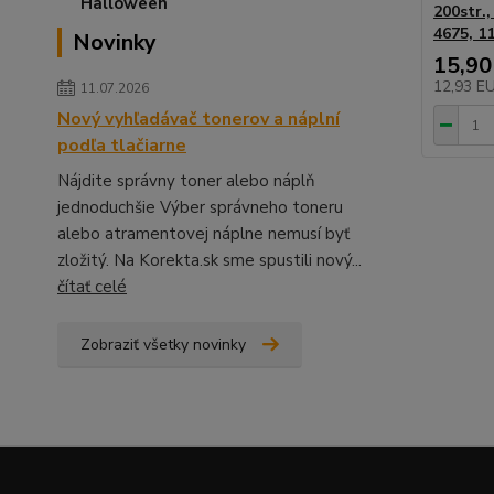
200str.,
4675, 1
Novinky
15,90
12,93 E
11.07.2026
Nový vyhľadávač tonerov a náplní
podľa tlačiarne
Nájdite správny toner alebo náplň
jednoduchšie Výber správneho toneru
alebo atramentovej náplne nemusí byť
zložitý. Na Korekta.sk sme spustili nový...
čítať celé
Zobraziť všetky novinky