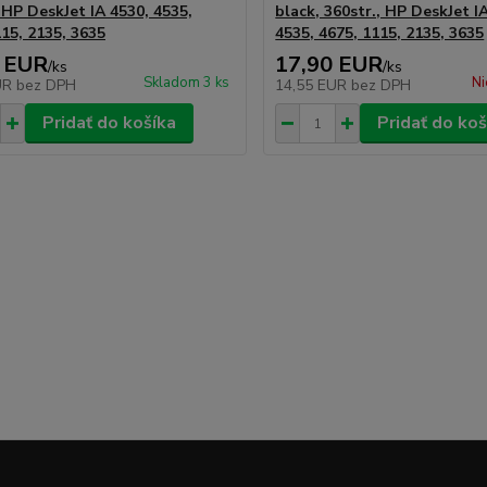
 HP DeskJet IA 4530, 4535,
black, 360str., HP DeskJet I
115, 2135, 3635
4535, 4675, 1115, 2135, 3635
 EUR
17,90 EUR
/
ks
/
ks
Skladom 3 ks
Ni
UR
bez DPH
14,55 EUR
bez DPH
Pridať do košíka
Pridať do koš