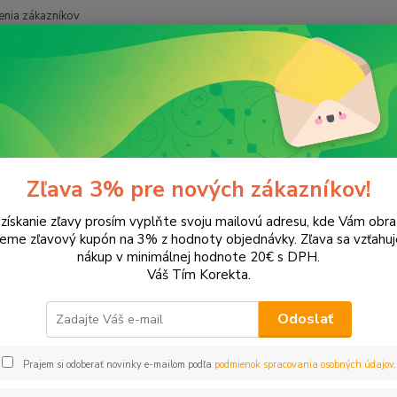
nia zákazníkov
Neviet
Hľadať
+421
onery a náplne do tlačiarní
Hewlett Packard
HP DeskJet
DeskJet
Jet Ink Advantage 4535
Zľava 3% pre nových zákazníkov!
 získanie zľavy prosím vyplňte svoju mailovú adresu, kde Vám obr
leme zľavový kupón na 3% z hodnoty objednávky. Zľava sa vzťahuj
EUR
Od
nákup v minimálnej hodnote 20€ s DPH.
Váš Tím Korekta.
Odoslať
Upresniť parametr
Prajem si odoberať novinky e-mailom podľa
podmienok spracovania osobných údajov
.