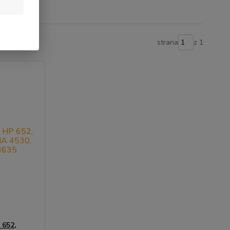
strana
z 1
 652,