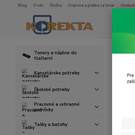
Blog
O nás
Služby
Doprava a platba za tovar
Hodnote
Úvod
T
Tonery a náplne do
tlačiarní
Desk
Kancelárske potreby
Pre
zaš
Cena:
Školské potreby
Pracovné a ochranné
pomôcky
Tašky a batohy