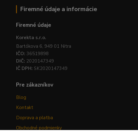
Firemné údaje a informácie
Firemné údaje
Korekta s.r.o.
Bartókova 6, 949 01 Nitra
IČO:
36519898
DIČ:
2020147349
IČ DPH:
SK2020147349
Pre zákazníkov
Blog
Kontakt
Doprava a platba
Obchodné podmienky