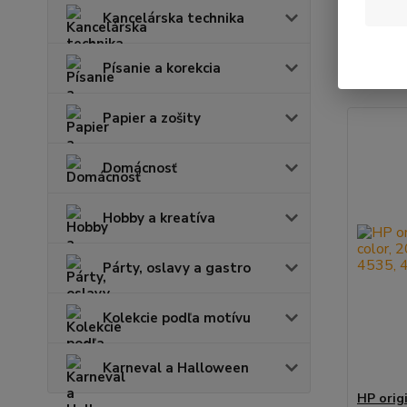
Kancelárska technika
Najnov
Písanie a korekcia
Zobrazuje
Papier a zošity
Domácnosť
Hobby a kreatíva
Párty, oslavy a gastro
Kolekcie podľa motívu
Karneval a Halloween
HP orig