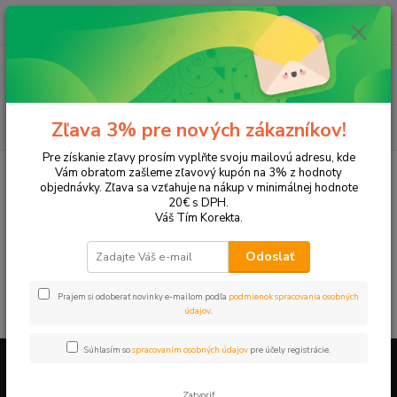
0
ks
EUR
+421 905 615 831
za
0,00 EUR
Menu
Hľadať
Zľava 3% pre nových zákazníkov!
Pre získanie zľavy prosím vyplňte svoju mailovú adresu, kde
Úvod
Tonery a náplne do tlačiarní
Hewlett Packard
HP DeskJet
Vám obratom zašleme zľavový kupón na 3% z hodnoty
DeskJet 3745
objednávky. Zľava sa vzťahuje na nákup v minimálnej hodnote
20€ s DPH.
DeskJet 3745
Váš Tím Korekta.
Odoslať
V tejto kategórii nebol nájdený žiadny tovar.
Prajem si odoberať novinky e-mailom podľa
podmienok spracovania osobných
údajov
.
Súhlasím so
spracovaním osobných údajov
pre účely registrácie.
Firemné údaje a informácie
Zatvoriť