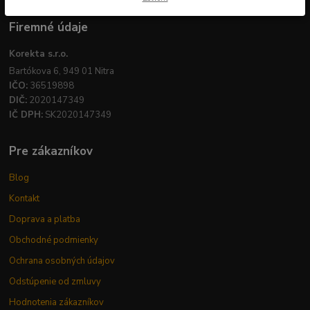
Firemné údaje
Korekta s.r.o.
Bartókova 6, 949 01 Nitra
IČO:
36519898
DIČ:
2020147349
IČ DPH:
SK2020147349
Pre zákazníkov
Blog
Kontakt
Doprava a platba
Obchodné podmienky
Ochrana osobných údajov
Odstúpenie od zmluvy
Hodnotenia zákazníkov