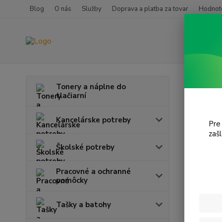
Blog
O nás
Služby
Doprava a platba za tovar
Hodnote
Úvod
T
Tonery a náplne do
tlačiarní
Desk
Kancelárske potreby
Pre
V tejto k
zaš
Školské potreby
Pracovné a ochranné
pomôcky
Tašky a batohy