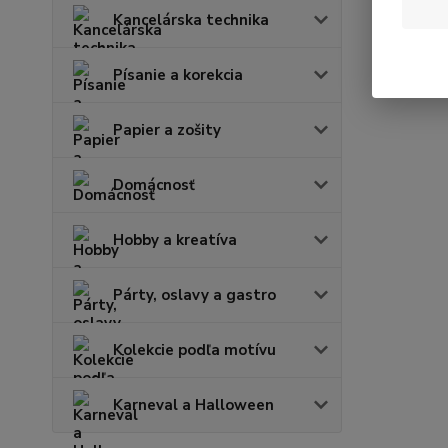
Kancelárska technika
Písanie a korekcia
Papier a zošity
Domácnosť
Hobby a kreatíva
Párty, oslavy a gastro
Kolekcie podľa motívu
Karneval a Halloween