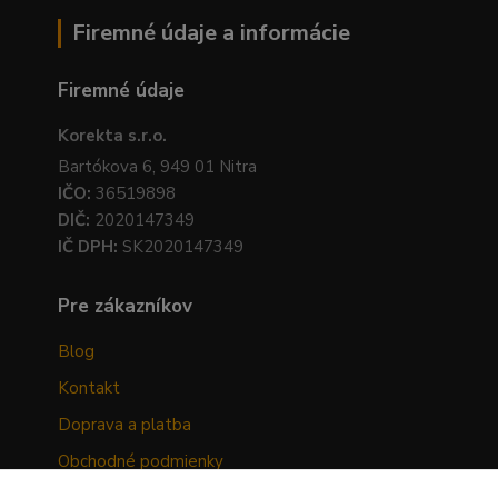
Firemné údaje a informácie
Firemné údaje
Korekta s.r.o.
Bartókova 6, 949 01 Nitra
IČO:
36519898
DIČ:
2020147349
IČ DPH:
SK2020147349
Pre zákazníkov
Blog
Kontakt
Doprava a platba
Obchodné podmienky