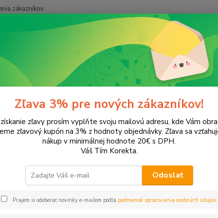
nia zákazníkov
Neviet
Hľadať
+421
onery a náplne do tlačiarní
Hewlett Packard
HP DeskJet
DeskJe
Jet D1341
Zľava 3% pre nových zákazníkov!
 získanie zľavy prosím vyplňte svoju mailovú adresu, kde Vám obr
ategórii nebol nájdený žiadny tovar.
leme zľavový kupón na 3% z hodnoty objednávky. Zľava sa vzťahuj
nákup v minimálnej hodnote 20€ s DPH.
Váš Tím Korekta.
Odoslať
Prajem si odoberať novinky e-mailom podľa
podmienok spracovania osobných údajov
.