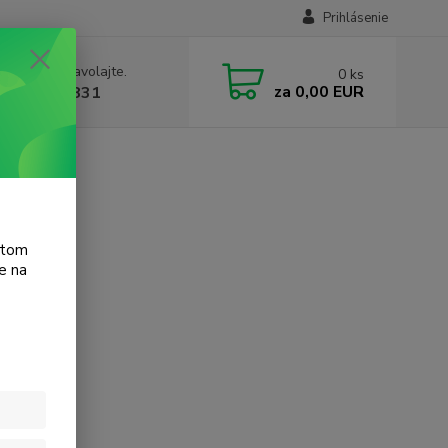
Prihlásenie
e si rady? Zavolajte.
0
ks
za
0,00 EUR
 905 615 831
t D1341
atom
e na