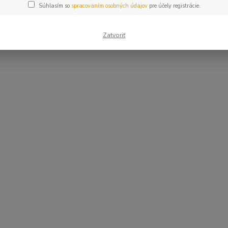
Súhlasím so
spracovaním osobných údajov
pre účely registrácie.
Zatvoriť