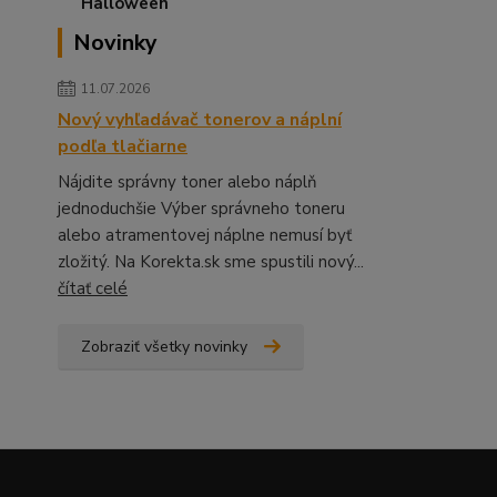
Novinky
11.07.2026
Nový vyhľadávač tonerov a náplní
podľa tlačiarne
Nájdite správny toner alebo náplň
jednoduchšie Výber správneho toneru
alebo atramentovej náplne nemusí byť
zložitý. Na Korekta.sk sme spustili nový...
čítať celé
Zobraziť všetky novinky