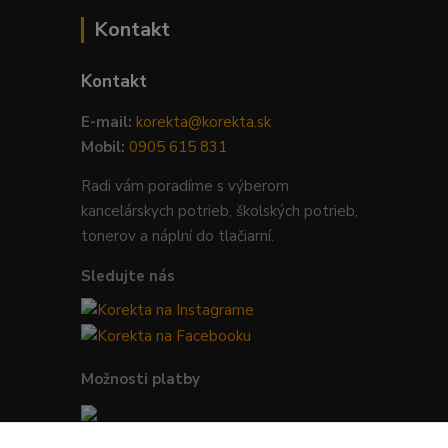
Kontakt
Kontakt
E-mail:
korekta@korekta.sk
Mobil:
0905 615 831
Radi vám poradíme s výberom
kancelárskych potrieb, školských potrieb,
tonerov a náplní do tlačiarní.
Sledujte nás
Možnosti platby