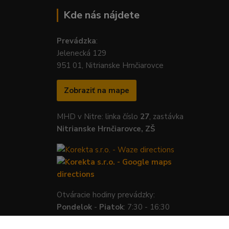
Kde nás nájdete
Prevádzka
:
Jelenecká 129
951 01, Nitrianske Hrnčiarovce
Zobraziť na mape
MHD v Nitre: linka číslo
27
, zastávka
Nitrianske Hrnčiarovce, ZŠ
Otváracie hodiny prevádzky:
Pondelok
-
Piatok
: 7:30 - 16:30