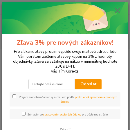
0
ks
+421 905 615 831
za
0,00 EUR
Menu
Hľadať
Zľava 3% pre nových zákazníkov!
Pre získanie zľavy prosím vyplňte svoju mailovú adresu, kde
Úvod
Tonery a náplne do tlačiarní
Hewlett Packard
HP DeskJet
Vám obratom zašleme zľavový kupón na 3% z hodnoty
DeskJet 2515 Ink Advantage
objednávky. Zľava sa vzťahuje na nákup v minimálnej hodnote
20€ s DPH.
DeskJet 2515 Ink Advantage
Váš Tím Korekta.
Odoslať
Upresniť parametre
Prajem si odoberať novinky e-mailom podľa
podmienok spracovania osobných
údajov
.
Najnovšie
Najlacnejšie
Najdrahšie
Súhlasím so
spracovaním osobných údajov
pre účely registrácie.
Zobrazujem 1-3 z 3
Zatvoriť
strana
z 1