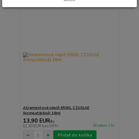
Atramentová náplň 650XL CZ101AE
(kompatibilná) 18ml
13,90 EUR
/
ks
Skladom 2 ks
11,30 EUR
bez DPH
Pridať do košíka