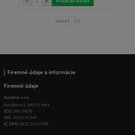
Pridať do košíka
strana
z 1
Firemné údaje a informácie
Firemné údaje
Korekta s.r.o.
Bartókova 6, 949 01 Nitra
IČO:
36519898
DIČ:
2020147349
IČ DPH:
SK2020147349