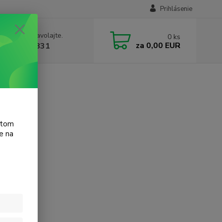
Prihlásenie
e si rady? Zavolajte.
0
ks
za
0,00 EUR
 905 615 831
t F4235
atom
e na