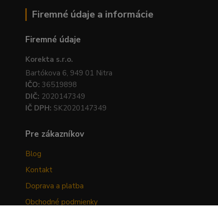
Firemné údaje a informácie
Firemné údaje
Korekta s.r.o.
Bartókova 6, 949 01 Nitra
IČO:
36519898
DIČ:
2020147349
IČ DPH:
SK2020147349
Pre zákazníkov
Blog
Kontakt
Doprava a platba
Obchodné podmienky