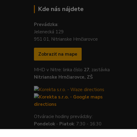
Kde nás nájdete
Prevádzka
:
Jelenecká 129
951 01, Nitrianske Hrnčiarovce
Zobraziť na mape
MHD v Nitre: linka číslo
27
, zastávka
Nitrianske Hrnčiarovce, ZŠ
Otváracie hodiny prevádzky:
Pondelok
-
Piatok
: 7:30 - 16:30