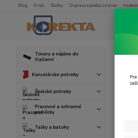
Blog
O nás
Služby
Doprava a platba za tovar
Hodnote
Úvod
T
Tonery a náplne do
tlačiarní
Desk
Kancelárske potreby
Pre
V tejto k
zaš
Školské potreby
Pracovné a ochranné
pomôcky
Tašky a batohy