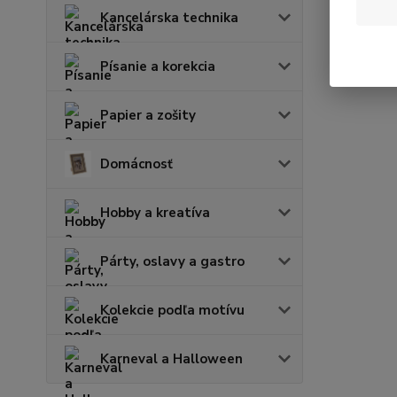
Kancelárska technika
Písanie a korekcia
Papier a zošity
Domácnosť
Hobby a kreatíva
Párty, oslavy a gastro
Kolekcie podľa motívu
Karneval a Halloween