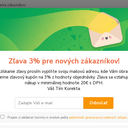
nia zákazníkov
Neviet
Hľadať
+421
onery a náplne do tlačiarní
Hewlett Packard
HP DeskJet
DeskJe
Jet F4235
Zľava 3% pre nových zákazníkov!
 získanie zľavy prosím vyplňte svoju mailovú adresu, kde Vám obr
ategórii nebol nájdený žiadny tovar.
leme zľavový kupón na 3% z hodnoty objednávky. Zľava sa vzťahuj
nákup v minimálnej hodnote 20€ s DPH.
Váš Tím Korekta.
Odoslať
Prajem si odoberať novinky e-mailom podľa
podmienok spracovania osobných údajov
.