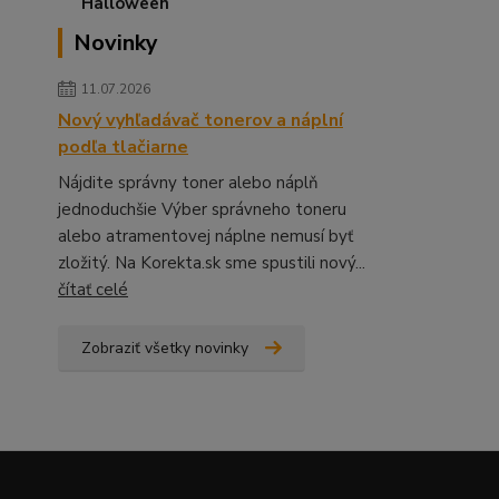
Novinky
11.07.2026
Nový vyhľadávač tonerov a náplní
podľa tlačiarne
Nájdite správny toner alebo náplň
jednoduchšie Výber správneho toneru
alebo atramentovej náplne nemusí byť
zložitý. Na Korekta.sk sme spustili nový...
čítať celé
Zobraziť všetky novinky