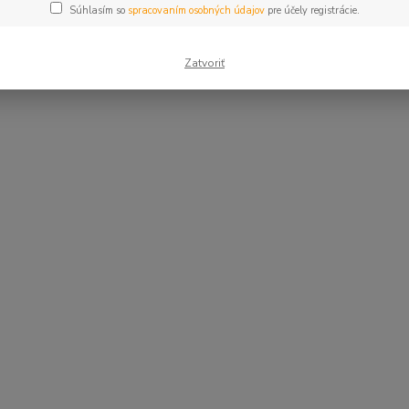
Súhlasím so
spracovaním osobných údajov
pre účely registrácie.
Zatvoriť