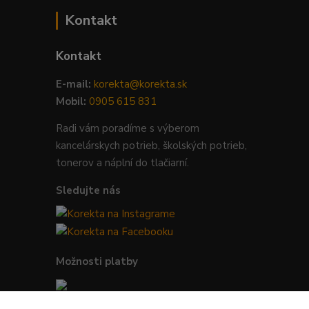
Kontakt
Kontakt
E-mail:
korekta@korekta.sk
Mobil:
0905 615 831
Radi vám poradíme s výberom
kancelárskych potrieb, školských potrieb,
tonerov a náplní do tlačiarní.
Sledujte nás
Možnosti platby