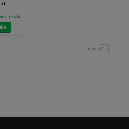
ná)
ladom > 5 ks
íka
strana
z 1