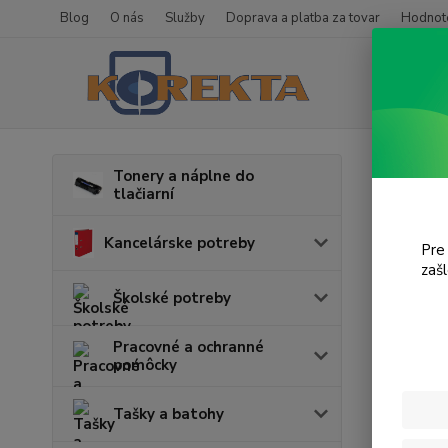
Blog
O nás
Služby
Doprava a platba za tovar
Hodnote
Úvod
T
Tonery a náplne do
tlačiarní
Desk
Kancelárske potreby
Pre
zaš
Cena:
Školské potreby
Pracovné a ochranné
pomôcky
Tašky a batohy