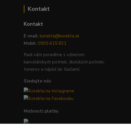
Kontakt
Kontakt
E-mail:
korekta@korekta.sk
Mobil:
0905 615 831
Radi vám poradíme s výberom
kancelárskych potrieb, školských potrieb,
tonerov a náplní do tlačiarní.
Sledujte nás
Možnosti platby