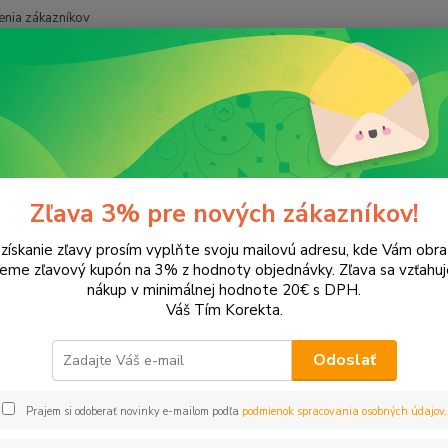
nia zákazníkov
Neviet
Hľadať
+421
onery a náplne do tlačiarní
Hewlett Packard
HP DeskJet
DeskJe
Jet 2054
Zľava 3% pre nových zákazníkov!
 získanie zľavy prosím vyplňte svoju mailovú adresu, kde Vám obr
leme zľavový kupón na 3% z hodnoty objednávky. Zľava sa vzťahuj
EUR
Od
nákup v minimálnej hodnote 20€ s DPH.
Váš Tím Korekta.
Odoslať
Upresniť parametr
Prajem si odoberať novinky e-mailom podľa
podmienok spracovania osobných údajov
.