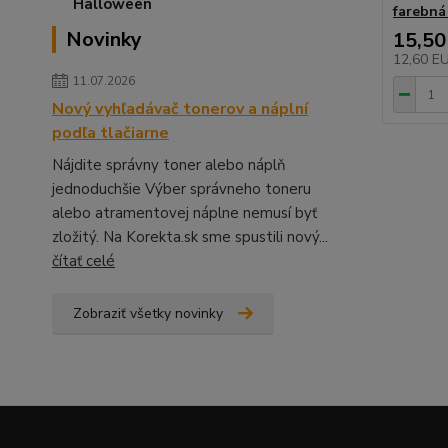
farebná
Novinky
15,50
12,60 E
11.07.2026
Nový vyhľadávač tonerov a náplní
podľa tlačiarne
Nájdite správny toner alebo náplň
jednoduchšie Výber správneho toneru
alebo atramentovej náplne nemusí byť
zložitý. Na Korekta.sk sme spustili nový...
čítať celé
Zobraziť všetky novinky