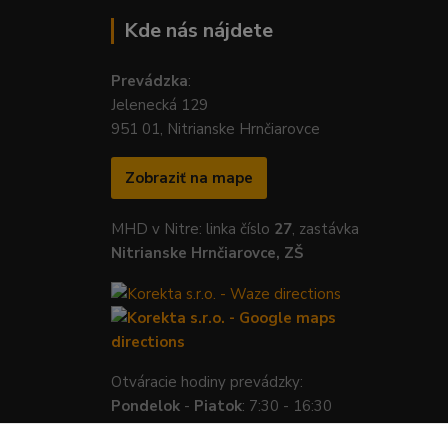
Kde nás nájdete
Prevádzka
:
Jelenecká 129
951 01, Nitrianske Hrnčiarovce
Zobraziť na mape
MHD v Nitre: linka číslo
27
, zastávka
Nitrianske Hrnčiarovce, ZŠ
Otváracie hodiny prevádzky:
Pondelok
-
Piatok
: 7:30 - 16:30