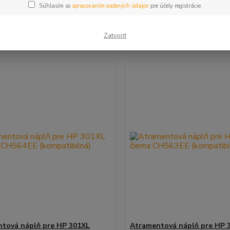
Súhlasím so
spracovaním osobných údajov
pre účely registrácie.
šie
Najlacnejšie
Najdrahšie
Zatvoriť
m 1-2 z 2
tová náplň pre HP 301XL
Atramentová náplň pre HP 