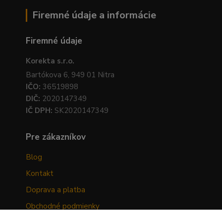
Firemné údaje a informácie
Firemné údaje
Korekta s.r.o.
Bartókova 6, 949 01 Nitra
IČO:
36519898
DIČ:
2020147349
IČ DPH:
SK2020147349
Pre zákazníkov
Blog
Kontakt
Doprava a platba
Obchodné podmienky