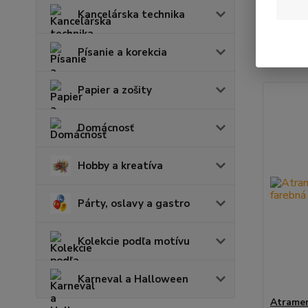
Kancelárska technika
Najnov
Písanie a korekcia
Zobrazuje
Papier a zošity
Domácnosť
Hobby a kreatíva
Párty, oslavy a gastro
Kolekcie podľa motívu
Karneval a Halloween
Atramen