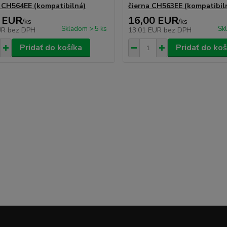
 CH564EE (kompatibilná)
čierna CH563EE (kompatibil
 EUR
16,00 EUR
/
ks
/
ks
Skladom > 5 ks
Sk
UR
bez DPH
13,01 EUR
bez DPH
Pridať do košíka
Pridať do koš