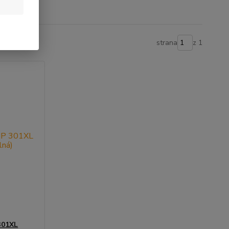
strana
z 1
301XL