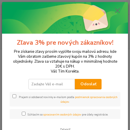
0
ks
EUR
+421 905 615 831
za
0,00 EUR
Menu
Hľadať
Zľava 3% pre nových zákazníkov!
Pre získanie zľavy prosím vyplňte svoju mailovú adresu, kde
Úvod
Tonery a náplne do tlačiarní
Hewlett Packard
HP DeskJet
Vám obratom zašleme zľavový kupón na 3% z hodnoty
DeskJet 2545
objednávky. Zľava sa vzťahuje na nákup v minimálnej hodnote
20€ s DPH.
DeskJet 2545
Váš Tím Korekta.
Odoslať
Upresniť parametre
Prajem si odoberať novinky e-mailom podľa
podmienok spracovania osobných
údajov
.
Najnovšie
Najlacnejšie
Najdrahšie
Súhlasím so
spracovaním osobných údajov
pre účely registrácie.
Zobrazujem 1-3 z 3
Zatvoriť
strana
z 1