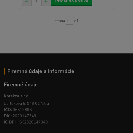
Pridať do košíka
strana
z 1
Firemné údaje a informácie
Firemné údaje
Korekta s.r.o.
Bartókova 6, 949 01 Nitra
IČO:
36519898
DIČ:
2020147349
IČ DPH:
SK2020147349