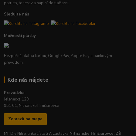
potrieb, tonerov a náplní do tlačiarní.
Sledujte nás
Možnosti platby
Bezpečná platba kartou, Google Pay, Apple Pay a bankovým
prevodom.
Kde nás nájdete
Prevádzka
:
Jelenecká 129
951 01, Nitrianske Hrnčiarovce
Zobraziť na mape
MHD v Nitre: linka číslo
27
, zastávka
Nitrianske Hrnčiarovce, ZŠ