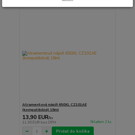
Atramentová náplň 650XL CZ101AE
(kompatibilná) 18ml
13,90 EUR
/
ks
Skladom 2 ks
11,30 EUR
bez DPH
Pridať do košíka