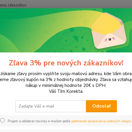
nia zákazníkov
Neviet
Hľadať
+421
onery a náplne do tlačiarní
Hewlett Packard
HP DeskJet
DeskJe
Jet 2645
Zľava 3% pre nových zákazníkov!
 získanie zľavy prosím vyplňte svoju mailovú adresu, kde Vám obr
leme zľavový kupón na 3% z hodnoty objednávky. Zľava sa vzťahuj
EUR
Od
nákup v minimálnej hodnote 20€ s DPH.
Váš Tím Korekta.
Odoslať
Upresniť parametr
Prajem si odoberať novinky e-mailom podľa
podmienok spracovania osobných údajov
.