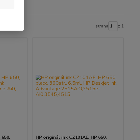
strana
z 1
 650,
HP originál ink CZ101AE, HP 650,