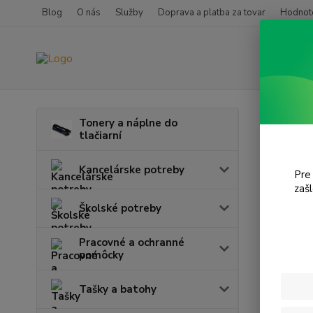
Blog
O nás
Služby
Doprava a platba za tovar
Hodnote
Úvod
T
Tonery a náplne do
tlačiarní
Desk
Kancelárske potreby
Pre
zaš
Cena:
Školské potreby
Pracovné a ochranné
pomôcky
Tašky a batohy