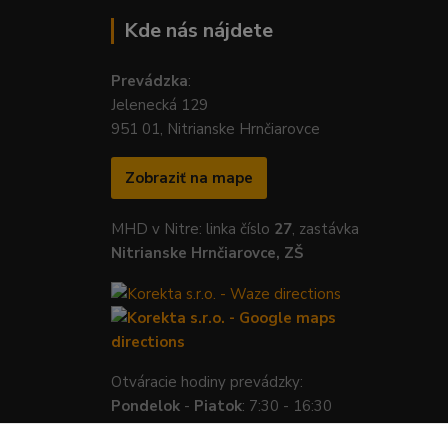
Kde nás nájdete
Prevádzka
:
Jelenecká 129
951 01, Nitrianske Hrnčiarovce
Zobraziť na mape
MHD v Nitre: linka číslo
27
, zastávka
Nitrianske Hrnčiarovce, ZŠ
Otváracie hodiny prevádzky:
Pondelok
-
Piatok
: 7:30 - 16:30