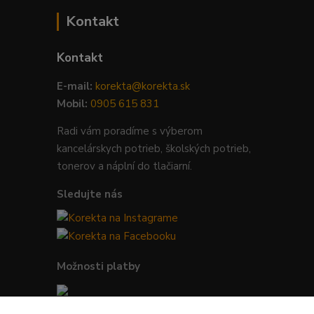
Kontakt
Kontakt
E-mail:
korekta@korekta.sk
Mobil:
0905 615 831
Radi vám poradíme s výberom
kancelárskych potrieb, školských potrieb,
tonerov a náplní do tlačiarní.
Sledujte nás
Možnosti platby