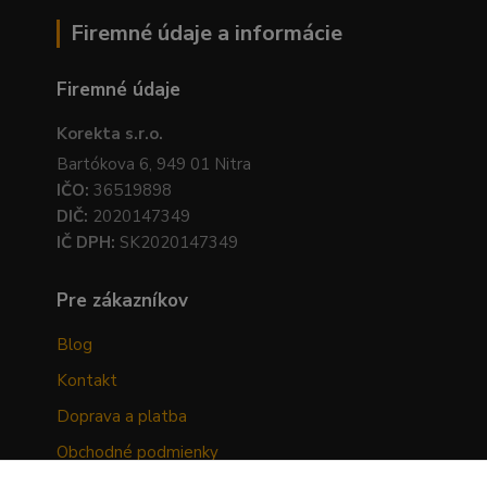
Firemné údaje a informácie
Firemné údaje
Korekta s.r.o.
Bartókova 6, 949 01 Nitra
IČO:
36519898
DIČ:
2020147349
IČ DPH:
SK2020147349
Pre zákazníkov
Blog
Kontakt
Doprava a platba
Obchodné podmienky