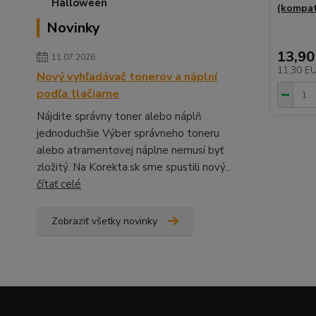
(kompat
Novinky
13,90
11.07.2026
11,30 E
Nový vyhľadávač tonerov a náplní
podľa tlačiarne
Nájdite správny toner alebo náplň
jednoduchšie Výber správneho toneru
alebo atramentovej náplne nemusí byť
zložitý. Na Korekta.sk sme spustili nový...
čítať celé
Zobraziť všetky novinky