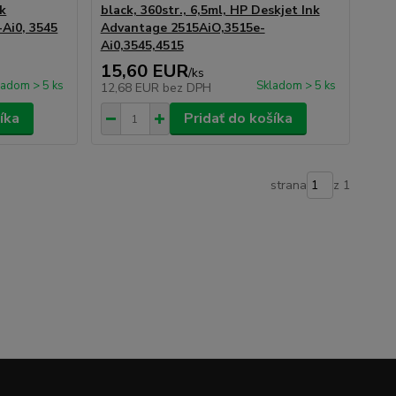
nk
black, 360str., 6,5ml, HP Deskjet Ink
-Ai0, 3545
Advantage 2515AiO,3515e-
Ai0,3545,4515
15,60 EUR
/
ks
ladom > 5 ks
Skladom > 5 ks
12,68 EUR
bez DPH
íka
Pridať do košíka
strana
z 1