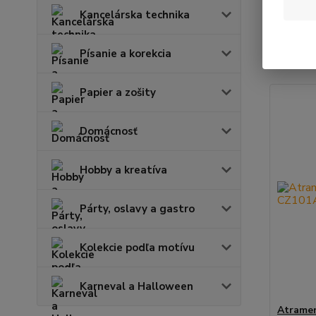
Kancelárska technika
Najnov
Písanie a korekcia
Zobrazuje
Papier a zošity
Domácnosť
Hobby a kreatíva
Párty, oslavy a gastro
Kolekcie podľa motívu
Karneval a Halloween
Atrame