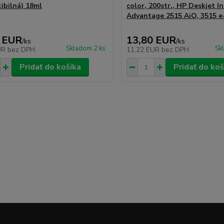
ibilná) 18ml
color, 200str., HP Deskjet I
Advantage 2515 AiO, 3515 e
 EUR
13,80 EUR
/
ks
/
ks
Skladom 2 ks
Sk
UR
bez DPH
11,22 EUR
bez DPH
Pridať do košíka
Pridať do koš