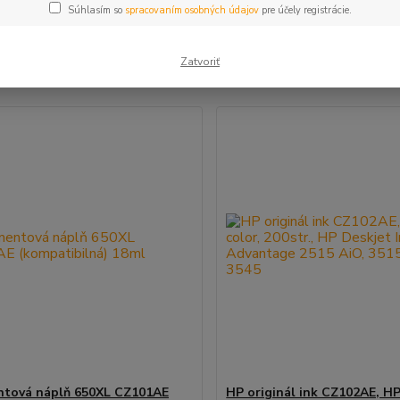
Súhlasím so
spracovaním osobných údajov
pre účely registrácie.
šie
Najlacnejšie
Najdrahšie
Zatvoriť
m 1-3 z 3
ntová náplň 650XL CZ101AE
HP originál ink CZ102AE, HP