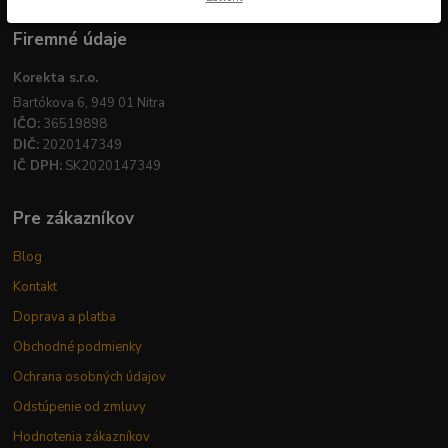
Firemné údaje
Korekta s.r.o.
Bartókova 6, 949 01 Nitra
IČO:
36519898
DIČ:
2020147349
IČ DPH:
SK2020147349
Pre zákazníkov
Blog
Kontakt
Doprava a platba
Obchodné podmienky
Ochrana osobných údajov
Odstúpenie od zmluvy
Hodnotenia zákazníkov