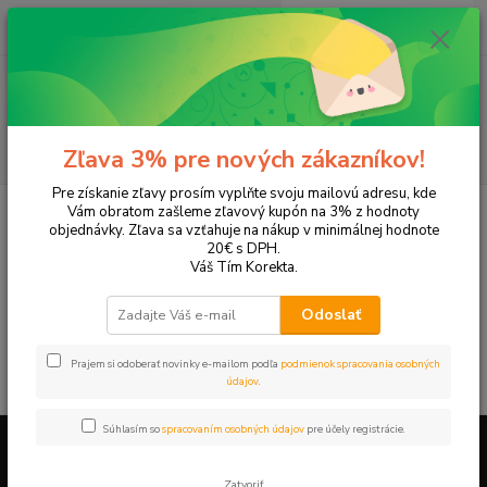
0
ks
+421 905 615 831
za
0,00 EUR
Menu
Hľadať
Zľava 3% pre nových zákazníkov!
Pre získanie zľavy prosím vyplňte svoju mailovú adresu, kde
Úvod
Tonery a náplne do tlačiarní
Hewlett Packard
HP DeskJet
Vám obratom zašleme zľavový kupón na 3% z hodnoty
DeskJet 6950
objednávky. Zľava sa vzťahuje na nákup v minimálnej hodnote
20€ s DPH.
DeskJet 6950
Váš Tím Korekta.
Odoslať
V tejto kategórii nebol nájdený žiadny tovar.
Prajem si odoberať novinky e-mailom podľa
podmienok spracovania osobných
údajov
.
Súhlasím so
spracovaním osobných údajov
pre účely registrácie.
Firemné údaje a informácie
Zatvoriť