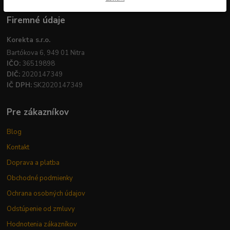
Firemné údaje
Korekta s.r.o.
Bartókova 6, 949 01 Nitra
IČO:
36519898
DIČ:
2020147349
IČ DPH:
SK2020147349
Pre zákazníkov
Blog
Kontakt
Doprava a platba
Obchodné podmienky
Ochrana osobných údajov
Odstúpenie od zmluvy
Hodnotenia zákazníkov