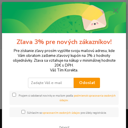
0
ks
EUR
+421 905 615 831
za
0,00 EUR
Menu
Hľadať
Zľava 3% pre nových zákazníkov!
Pre získanie zľavy prosím vyplňte svoju mailovú adresu, kde
Úvod
Tonery a náplne do tlačiarní
Hewlett Packard
HP DeskJet
Vám obratom zašleme zľavový kupón na 3% z hodnoty
DeskJet F4280
objednávky. Zľava sa vzťahuje na nákup v minimálnej hodnote
20€ s DPH.
DeskJet F4280
Váš Tím Korekta.
Odoslať
V tejto kategórii nebol nájdený žiadny tovar.
Prajem si odoberať novinky e-mailom podľa
podmienok spracovania osobných
údajov
.
Súhlasím so
spracovaním osobných údajov
pre účely registrácie.
Firemné údaje a informácie
Zatvoriť