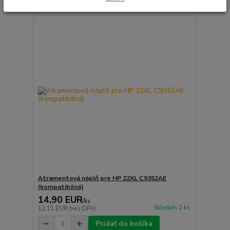
Atramentová náplň pre HP 22XL C9352AE
(kompatibilná)
14,90 EUR
/
ks
Skladom 2 ks
12,11 EUR
bez DPH
Pridať do košíka