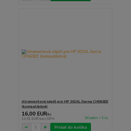
Atramentová náplň pre HP 301XL čierna CH563EE
(kompatibilná)
16,00 EUR
/
ks
Skladom > 5 ks
13,01 EUR
bez DPH
Pridať do košíka