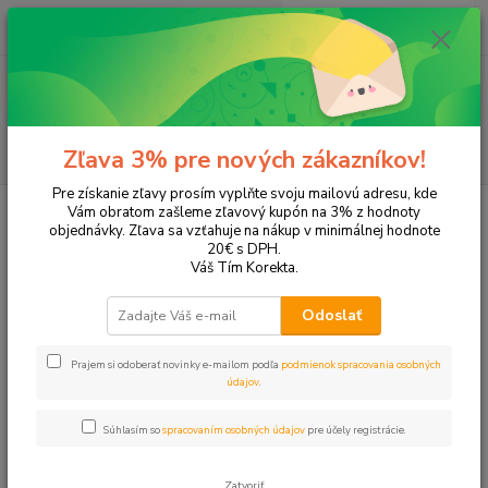
0
ks
+421 905 615 831
za
0,00 EUR
Menu
Hľadať
Zľava 3% pre nových zákazníkov!
Pre získanie zľavy prosím vyplňte svoju mailovú adresu, kde
Úvod
Tonery a náplne do tlačiarní
Hewlett Packard
HP DeskJet
Vám obratom zašleme zľavový kupón na 3% z hodnoty
DeskJet 3052
objednávky. Zľava sa vzťahuje na nákup v minimálnej hodnote
20€ s DPH.
DeskJet 3052
Váš Tím Korekta.
Odoslať
Upresniť parametre
Prajem si odoberať novinky e-mailom podľa
podmienok spracovania osobných
údajov
.
Najnovšie
Najlacnejšie
Najdrahšie
Súhlasím so
spracovaním osobných údajov
pre účely registrácie.
Zobrazujem 1-2 z 2
Zatvoriť
strana
z 1