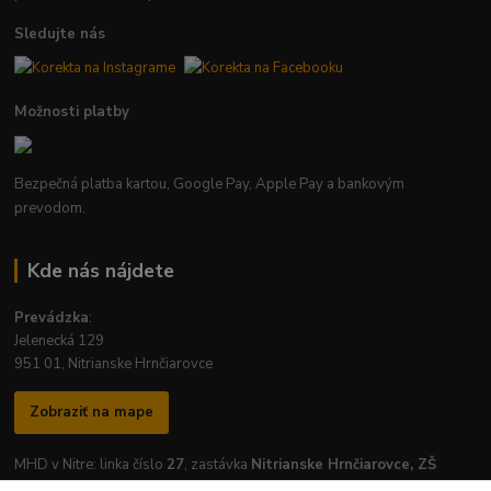
Sledujte nás
Možnosti platby
Bezpečná platba kartou, Google Pay, Apple Pay a bankovým
prevodom.
Kde nás nájdete
Prevádzka
:
Jelenecká 129
951 01, Nitrianske Hrnčiarovce
Zobraziť na mape
MHD v Nitre: linka číslo
27
, zastávka
Nitrianske Hrnčiarovce, ZŠ