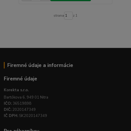
strana
z 1
Firemné údaje a informácie
Firemné údaje
Korekta s.r.o.
Bartókova 6, 949 01 Nitra
IČO:
36519898
DIČ:
2020147349
IČ DPH:
SK2020147349