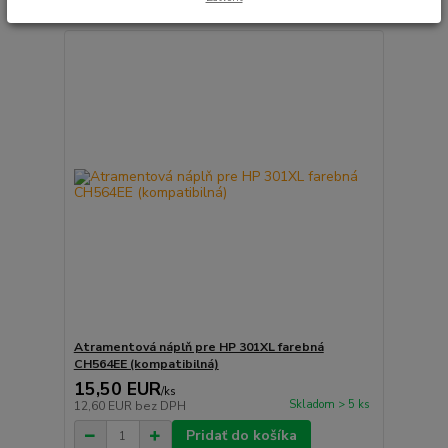
Atramentová náplň pre HP 301XL farebná
CH564EE (kompatibilná)
15,50 EUR
/
ks
Skladom > 5 ks
12,60 EUR
bez DPH
Pridať do košíka