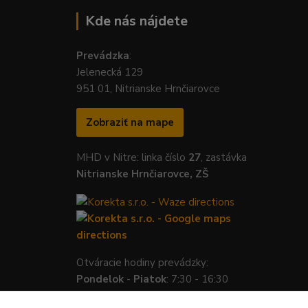
Kde nás nájdete
Prevádzka
:
Jelenecká 129
951 01, Nitrianske Hrnčiarovce
Zobraziť na mape
MHD v Nitre: linka číslo
27
, zastávka
Nitrianske Hrnčiarovce, ZŠ
Otváracie hodiny prevádzky:
Pondelok
-
Piatok
: 7:30 - 16:30