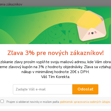
nia zákazníkov
Neviet
Hľadať
+421
onery a náplne do tlačiarní
Hewlett Packard
HP DeskJet
DeskJe
Jet F2275
Zľava 3% pre nových zákazníkov!
 získanie zľavy prosím vyplňte svoju mailovú adresu, kde Vám obr
ategórii nebol nájdený žiadny tovar.
leme zľavový kupón na 3% z hodnoty objednávky. Zľava sa vzťahuj
nákup v minimálnej hodnote 20€ s DPH.
Váš Tím Korekta.
Odoslať
Prajem si odoberať novinky e-mailom podľa
podmienok spracovania osobných údajov
.