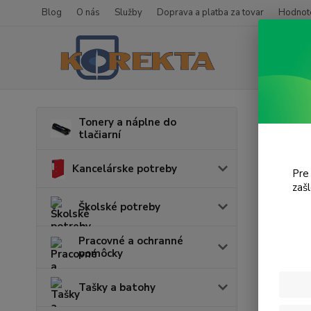
Blog
O nás
Služby
Doprava a platba za tovar
Hodnote
Úvod
T
Tonery a náplne do
tlačiarní
Desk
Kancelárske potreby
Pre
V tejto k
zaš
Školské potreby
Pracovné a ochranné
pomôcky
Tašky a batohy