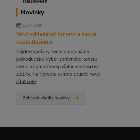
Novinky
11.07.2026
Nový vyhľadávač tonerov a náplní
podľa tlačiarne
Nájdite správny toner alebo náplň
jednoduchšie Výber správneho toneru
alebo atramentovej náplne nemusí byť
zložitý. Na Korekta.sk sme spustili nový...
čítať celé
Zobraziť všetky novinky