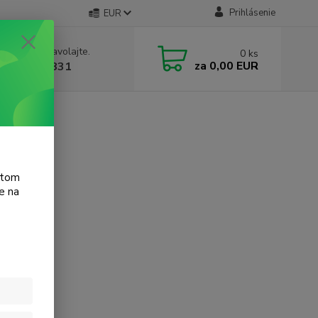
Prihlásenie
EUR
e si rady? Zavolajte.
0
ks
za
0,00 EUR
 905 615 831
t F2275
atom
e na