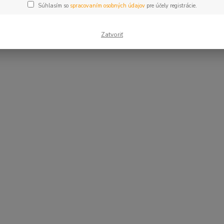
Súhlasím so
spracovaním osobných údajov
pre účely registrácie.
Zatvoriť