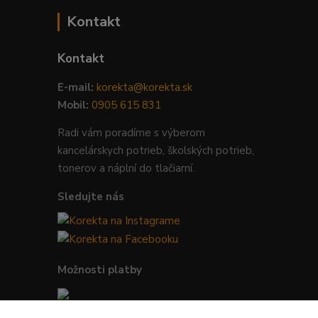
Kontakt
Kontakt
E-mail:
korekta@korekta.sk
Mobil:
0905 615 831
Radi vám poradíme s výberom
kancelárskych potrieb, školských potrieb,
tonerov a náplní do tlačiarní.
Sledujte nás
Možnosti platby