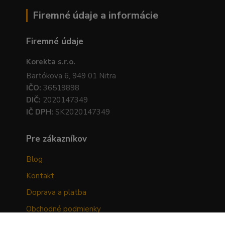
Firemné údaje a informácie
Firemné údaje
Korekta s.r.o.
Bartókova 6, 949 01 Nitra
IČO:
36519898
DIČ:
2020147349
IČ DPH:
SK2020147349
Pre zákazníkov
Blog
Kontakt
Doprava a platba
Obchodné podmienky