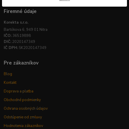
Firemné údaje
Korekta s.r.o.
Bartókova 6, 949 01 Nitra
IČO:
36519898
DIČ:
2020147349
IČ DPH:
SK2020147349
Pre zákazníkov
Blog
Kontakt
Doprava a platba
Obchodné podmienky
Ochrana osobných údajov
Odstúpenie od zmluvy
Hodnotenia zákazníkov