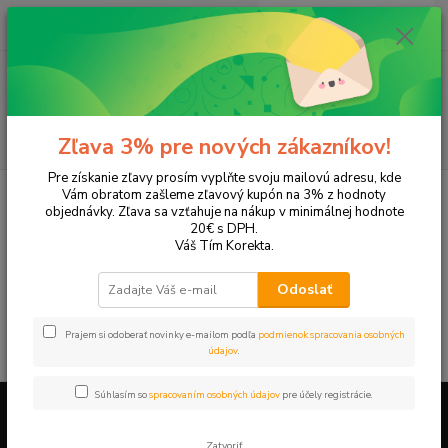
0
ks
EUR
+421 905 615 831
za
0,00 EUR
Menu
Hľadať
Zľava 3% pre nových zákazníkov!
Pre získanie zľavy prosím vyplňte svoju mailovú adresu, kde
Úvod
Tonery a náplne do tlačiarní
Hewlett Packard
HP DeskJet
Vám obratom zašleme zľavový kupón na 3% z hodnoty
DeskJet 460wbt
objednávky. Zľava sa vzťahuje na nákup v minimálnej hodnote
20€ s DPH.
DeskJet 460wbt
Váš Tím Korekta.
Odoslať
V tejto kategórii nebol nájdený žiadny tovar.
Prajem si odoberať novinky e-mailom podľa
podmienok spracovania osobných
údajov
.
Súhlasím so
spracovaním osobných údajov
pre účely registrácie.
Firemné údaje a informácie
Zatvoriť