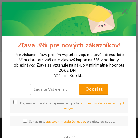
0
ks
EUR
+421 905 615 831
za
0,00 EUR
Menu
Hľadať
Zľava 3% pre nových zákazníkov!
Pre získanie zľavy prosím vyplňte svoju mailovú adresu, kde
Úvod
Tonery a náplne do tlačiarní
Hewlett Packard
HP DeskJet
Vám obratom zašleme zľavový kupón na 3% z hodnoty
DeskJet F4210
objednávky. Zľava sa vzťahuje na nákup v minimálnej hodnote
20€ s DPH.
DeskJet F4210
Váš Tím Korekta.
Odoslať
V tejto kategórii nebol nájdený žiadny tovar.
Prajem si odoberať novinky e-mailom podľa
podmienok spracovania osobných
údajov
.
Súhlasím so
spracovaním osobných údajov
pre účely registrácie.
Firemné údaje a informácie
Zatvoriť