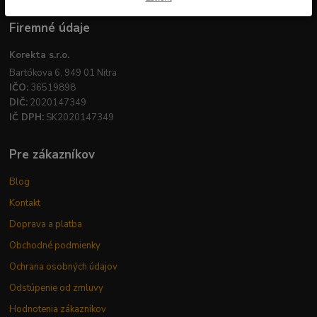
Firemné údaje
Korekta s.r.o.
Bartókova 6, 949 01 Nitra
IČO:
36519898
DIČ:
2020147349
IČ DPH:
SK2020147349
Pre zákazníkov
Blog
Kontakt
Doprava a platba
Obchodné podmienky
Ochrana osobných údajov
Odstúpenie od zmluvy
Hodnotenia zákazníkov