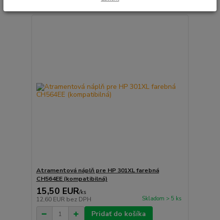
Atramentová náplň pre HP 301XL farebná
CH564EE (kompatibilná)
15,50 EUR
/
ks
Skladom > 5 ks
12,60 EUR
bez DPH
Pridať do košíka