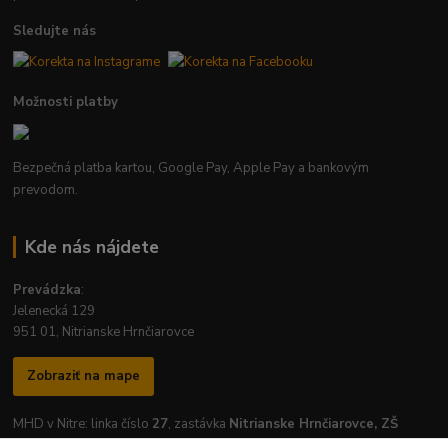
Sledujte nás
Možnosti platby
Bezpečná platba kartou, Google Pay, Apple Pay a bankovým
prevodom.
Kde nás nájdete
Prevádzka
:
Jelenecká 129
951 01, Nitrianske Hrnčiarovce
Zobraziť na mape
MHD v Nitre: linka číslo
27
, zastávka
Nitrianske Hrnčiarovce, ZŠ