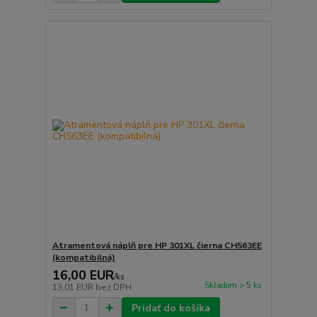
Atramentová náplň pre HP 301XL čierna CH563EE
(kompatibilná)
16,00 EUR
/
ks
Skladom > 5 ks
13,01 EUR
bez DPH
Pridať do košíka