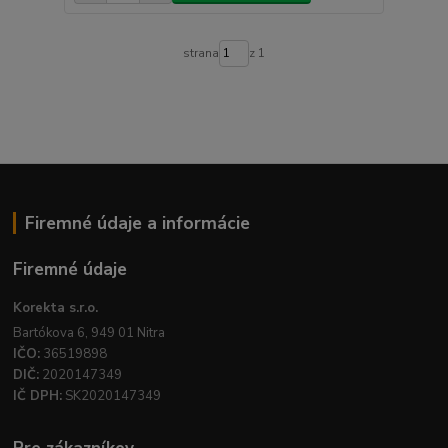
strana
z 1
Firemné údaje a informácie
Firemné údaje
Korekta s.r.o.
Bartókova 6, 949 01 Nitra
IČO:
36519898
DIČ:
2020147349
IČ DPH:
SK2020147349