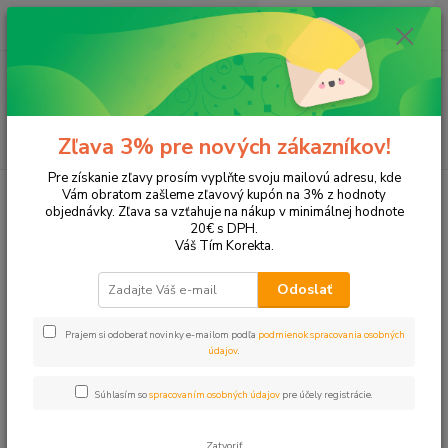
0
ks
EUR
+421 905 615 831
za
0,00 EUR
Menu
Hľadať
Zľava 3% pre nových zákazníkov!
Pre získanie zľavy prosím vyplňte svoju mailovú adresu, kde
Úvod
Tonery a náplne do tlačiarní
Hewlett Packard
HP DeskJet
Vám obratom zašleme zľavový kupón na 3% z hodnoty
DeskJet 2514
objednávky. Zľava sa vzťahuje na nákup v minimálnej hodnote
20€ s DPH.
DeskJet 2514
Váš Tím Korekta.
Odoslať
Upresniť parametre
Prajem si odoberať novinky e-mailom podľa
podmienok spracovania osobných
údajov
.
Najnovšie
Najlacnejšie
Najdrahšie
Súhlasím so
spracovaním osobných údajov
pre účely registrácie.
Zobrazujem 1-2 z 2
Zatvoriť
strana
z 1