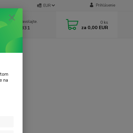
Prihlásenie
EUR
e si rady? Zavolajte.
0
ks
za
0,00 EUR
 905 615 831
t 948c
atom
e na