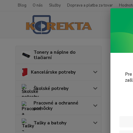
Blog
O nás
Služby
Doprava a platba za tovar
Hodnote
Úvod
T
Tonery a náplne do
tlačiarní
Desk
Kancelárske potreby
Pre
V tejto k
zaš
Školské potreby
Pracovné a ochranné
pomôcky
Tašky a batohy