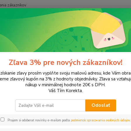
nia zákazníkov
Neviet
Hľadať
+421
onery a náplne do tlačiarní
Hewlett Packard
HP DeskJet
DeskJe
Jet 948c
Zľava 3% pre nových zákazníkov!
 získanie zľavy prosím vyplňte svoju mailovú adresu, kde Vám obr
ategórii nebol nájdený žiadny tovar.
leme zľavový kupón na 3% z hodnoty objednávky. Zľava sa vzťahuj
nákup v minimálnej hodnote 20€ s DPH.
Váš Tím Korekta.
Odoslať
Prajem si odoberať novinky e-mailom podľa
podmienok spracovania osobných údajov
.