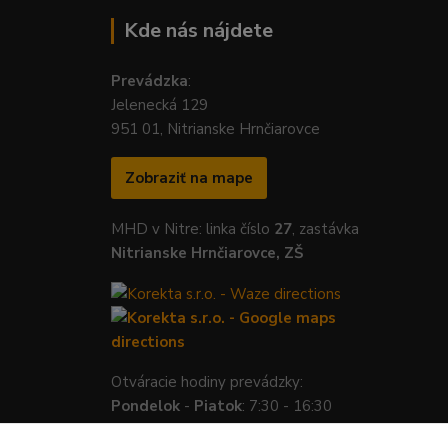
Kde nás nájdete
Prevádzka
:
Jelenecká 129
951 01, Nitrianske Hrnčiarovce
Zobraziť na mape
MHD v Nitre: linka číslo
27
, zastávka
Nitrianske Hrnčiarovce, ZŠ
Otváracie hodiny prevádzky:
Pondelok
-
Piatok
: 7:30 - 16:30