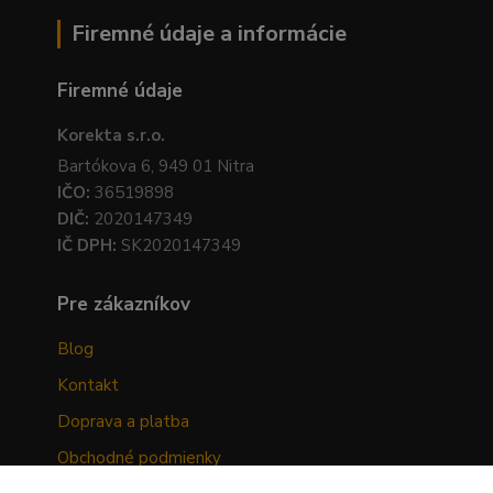
Firemné údaje a informácie
Firemné údaje
Korekta s.r.o.
Bartókova 6, 949 01 Nitra
IČO:
36519898
DIČ:
2020147349
IČ DPH:
SK2020147349
Pre zákazníkov
Blog
Kontakt
Doprava a platba
Obchodné podmienky