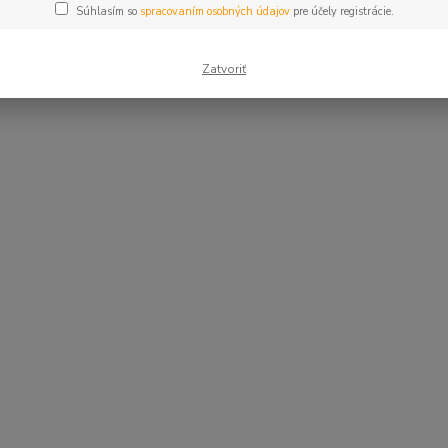
Súhlasím so
spracovaním osobných údajov
pre účely registrácie.
Zatvoriť