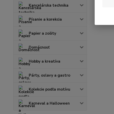
Kancelárska technika
Písanie a korekcia
Papier a zošity
Domácnosť
Hobby a kreatíva
Párty, oslavy a gastro
Kolekcie podľa motívu
Karneval a Halloween