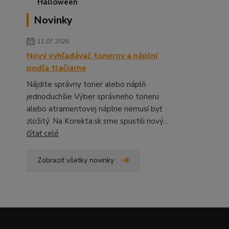
Novinky
11.07.2026
Nový vyhľadávač tonerov a náplní
podľa tlačiarne
Nájdite správny toner alebo náplň
jednoduchšie Výber správneho toneru
alebo atramentovej náplne nemusí byť
zložitý. Na Korekta.sk sme spustili nový...
čítať celé
Zobraziť všetky novinky