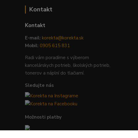
Kontakt
Kontakt
E-mail:
korekta@korekta.sk
Mobil:
0905 615 831
Radi vám poradíme s výberom
kancelárskych potrieb, školských potrieb,
tonerov a náplní do tlačiarní.
Sledujte nás
Možnosti platby