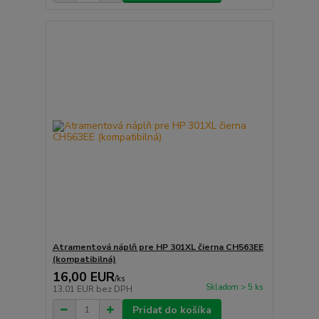
Atramentová náplň pre HP 301XL čierna CH563EE
(kompatibilná)
16,00 EUR
/
ks
Skladom > 5 ks
13,01 EUR
bez DPH
Pridať do košíka