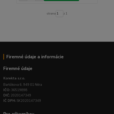
strana
z 1
Firemné údaje a informácie
Firemné údaje
Korekta s.r.o.
Bartókova 6, 949 01 Nitra
IČO:
36519898
DIČ:
2020147349
IČ DPH:
SK2020147349