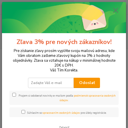
0
ks
EUR
+421 905 615 831
za
0,00 EUR
Menu
Hľadať
Zľava 3% pre nových zákazníkov!
Pre získanie zľavy prosím vyplňte svoju mailovú adresu, kde
Úvod
Tonery a náplne do tlačiarní
Hewlett Packard
HP DeskJet
Vám obratom zašleme zľavový kupón na 3% z hodnoty
DeskJet 2544
objednávky. Zľava sa vzťahuje na nákup v minimálnej hodnote
20€ s DPH.
DeskJet 2544
Váš Tím Korekta.
Odoslať
Upresniť parametre
Prajem si odoberať novinky e-mailom podľa
podmienok spracovania osobných
údajov
.
Najnovšie
Najlacnejšie
Najdrahšie
Súhlasím so
spracovaním osobných údajov
pre účely registrácie.
Zobrazujem 1-2 z 2
Zatvoriť
strana
z 1