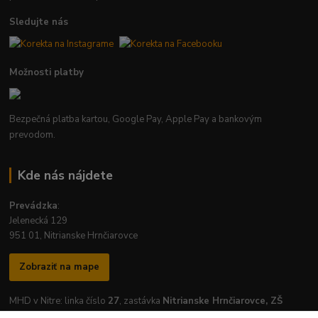
Sledujte nás
Možnosti platby
Bezpečná platba kartou, Google Pay, Apple Pay a bankovým
prevodom.
Kde nás nájdete
Prevádzka
:
Jelenecká 129
951 01, Nitrianske Hrnčiarovce
Zobraziť na mape
MHD v Nitre: linka číslo
27
, zastávka
Nitrianske Hrnčiarovce, ZŠ