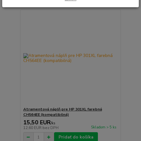
Atramentová náplň pre HP 301XL farebná
CH564EE (kompatibilná)
15,50 EUR
/
ks
Skladom > 5 ks
12,60 EUR
bez DPH
Pridať do košíka