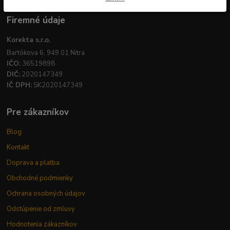
Firemné údaje
Korekta s.r.o.
Bartókova 6, 949 01 Nitra
IČO:
36519898
DIČ:
2020147349
IČ DPH:
SK2020147349
Pre zákazníkov
Blog
Kontakt
Doprava a platba
Obchodné podmienky
Ochrana osobných údajov
Odstúpenie od zmluvy
Hodnotenia zákazníkov