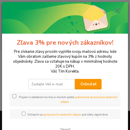
0
ks
EUR
+421 905 615 831
za
0,00 EUR
Menu
Hľadať
Zľava 3% pre nových zákazníkov!
Pre získanie zľavy prosím vyplňte svoju mailovú adresu, kde
Úvod
Tonery a náplne do tlačiarní
Hewlett Packard
HP DeskJet
Vám obratom zašleme zľavový kupón na 3% z hodnoty
DeskJet F4230
objednávky. Zľava sa vzťahuje na nákup v minimálnej hodnote
20€ s DPH.
DeskJet F4230
Váš Tím Korekta.
Odoslať
V tejto kategórii nebol nájdený žiadny tovar.
Prajem si odoberať novinky e-mailom podľa
podmienok spracovania osobných
údajov
.
Súhlasím so
spracovaním osobných údajov
pre účely registrácie.
Firemné údaje a informácie
Zatvoriť