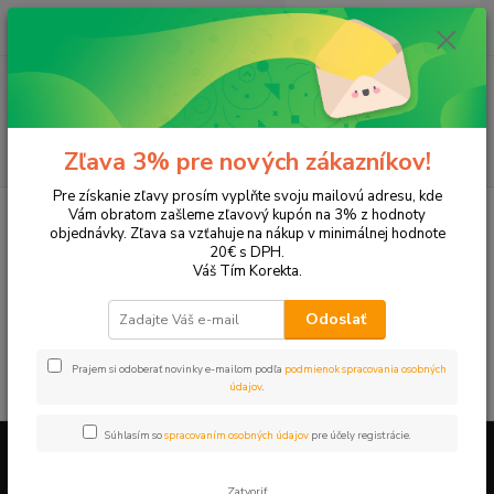
0
ks
EUR
+421 905 615 831
za
0,00 EUR
Menu
Hľadať
Zľava 3% pre nových zákazníkov!
Pre získanie zľavy prosím vyplňte svoju mailovú adresu, kde
Úvod
Tonery a náplne do tlačiarní
Hewlett Packard
HP DeskJet
Vám obratom zašleme zľavový kupón na 3% z hodnoty
DeskJet D1311
objednávky. Zľava sa vzťahuje na nákup v minimálnej hodnote
20€ s DPH.
DeskJet D1311
Váš Tím Korekta.
Odoslať
V tejto kategórii nebol nájdený žiadny tovar.
Prajem si odoberať novinky e-mailom podľa
podmienok spracovania osobných
údajov
.
Súhlasím so
spracovaním osobných údajov
pre účely registrácie.
Firemné údaje a informácie
Zatvoriť