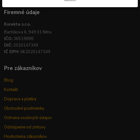
Firemné údaje
Korekta s.r.o.
Bartókova 6, 949 01 Nitra
IČO:
36519898
DIČ:
2020147349
IČ DPH:
SK2020147349
Pre zákazníkov
Blog
Kontakt
Doprava a platba
Obchodné podmienky
Ochrana osobných údajov
Odstúpenie od zmluvy
Hodnotenia zákazníkov