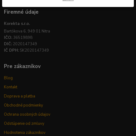
Firemné údaje
Korekta s.r.o.
Bartókova 6, 949 01 Nitra
IČO:
36519898
DIČ:
2020147349
IČ DPH:
SK2020147349
Pre zákazníkov
Blog
Kontakt
Doprava a platba
Obchodné podmienky
Ochrana osobných údajov
Odstúpenie od zmluvy
Hodnotenia zákazníkov