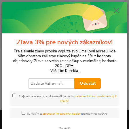
0
ks
+421 905 615 831
za
0,00 EUR
Menu
Hľadať
Zľava 3% pre nových zákazníkov!
Pre získanie zľavy prosím vyplňte svoju mailovú adresu, kde
Úvod
Tonery a náplne do tlačiarní
Hewlett Packard
HP DeskJet
Vám obratom zašleme zľavový kupón na 3% z hodnoty
DeskJet 845c
objednávky. Zľava sa vzťahuje na nákup v minimálnej hodnote
20€ s DPH.
DeskJet 845c
Váš Tím Korekta.
Odoslať
V tejto kategórii nebol nájdený žiadny tovar.
Prajem si odoberať novinky e-mailom podľa
podmienok spracovania osobných
údajov
.
Súhlasím so
spracovaním osobných údajov
pre účely registrácie.
Firemné údaje a informácie
Zatvoriť