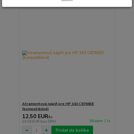
Atramentová náplň pre HP 343 C8766EE
(kompatibilná)
12,50 EUR
/
ks
Skladom 1 ks
10,16 EUR
bez DPH
Pridať do košíka