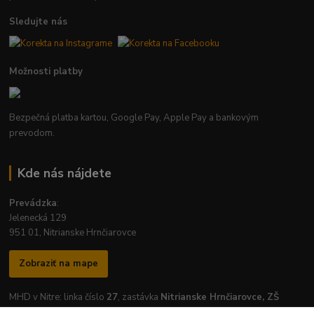
Sledujte nás
Možnosti platby
Bezpečná platba kartou, Google Pay, Apple Pay a bankovým
prevodom.
Kde nás nájdete
Prevádzka
:
Jelenecká 129
951 01, Nitrianske Hrnčiarovce
Zobraziť na mape
MHD v Nitre: linka číslo
27
, zastávka
Nitrianske Hrnčiarovce, ZŠ