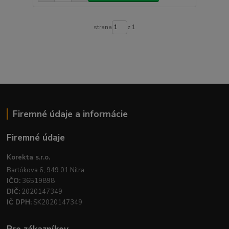
strana
z 1
Firemné údaje a informácie
Firemné údaje
Korekta s.r.o.
Bartókova 6, 949 01 Nitra
IČO:
36519898
DIČ:
2020147349
IČ DPH:
SK2020147349