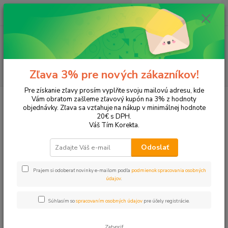
0
ks
EUR
+421 905 615 831
za
0,00 EUR
Menu
Hľadať
Zľava 3% pre nových zákazníkov!
Pre získanie zľavy prosím vyplňte svoju mailovú adresu, kde
Úvod
Tonery a náplne do tlačiarní
Hewlett Packard
HP DeskJet
Vám obratom zašleme zľavový kupón na 3% z hodnoty
DeskJet 6843
objednávky. Zľava sa vzťahuje na nákup v minimálnej hodnote
20€ s DPH.
DeskJet 6843
Váš Tím Korekta.
Odoslať
Upresniť parametre
Prajem si odoberať novinky e-mailom podľa
podmienok spracovania osobných
údajov
.
Najnovšie
Najlacnejšie
Najdrahšie
Súhlasím so
spracovaním osobných údajov
pre účely registrácie.
Zobrazujem 1-2 z 2
Zatvoriť
strana
z 1