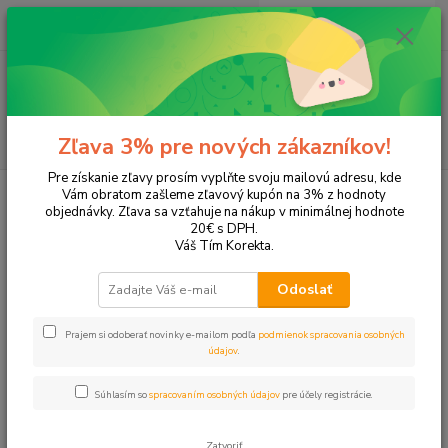
0
ks
EUR
+421 905 615 831
za
0,00 EUR
Menu
Hľadať
Zľava 3% pre nových zákazníkov!
Pre získanie zľavy prosím vyplňte svoju mailovú adresu, kde
Úvod
Tonery a náplne do tlačiarní
Hewlett Packard
HP DeskJet
Vám obratom zašleme zľavový kupón na 3% z hodnoty
DeskJet 2510
objednávky. Zľava sa vzťahuje na nákup v minimálnej hodnote
20€ s DPH.
DeskJet 2510
Váš Tím Korekta.
Odoslať
Upresniť parametre
Prajem si odoberať novinky e-mailom podľa
podmienok spracovania osobných
údajov
.
Najnovšie
Najlacnejšie
Najdrahšie
Súhlasím so
spracovaním osobných údajov
pre účely registrácie.
Zobrazujem 1-2 z 2
Zatvoriť
strana
z 1