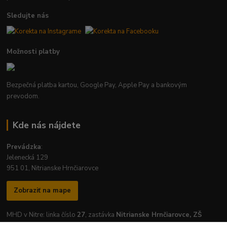
Sledujte nás
Možnosti platby
Bezpečná platba kartou, Google Pay, Apple Pay a bankovým
prevodom.
Kde nás nájdete
Prevádzka
:
Jelenecká 129
951 01, Nitrianske Hrnčiarovce
Zobraziť na mape
MHD v Nitre: linka číslo
27
, zastávka
Nitrianske Hrnčiarovce, ZŠ