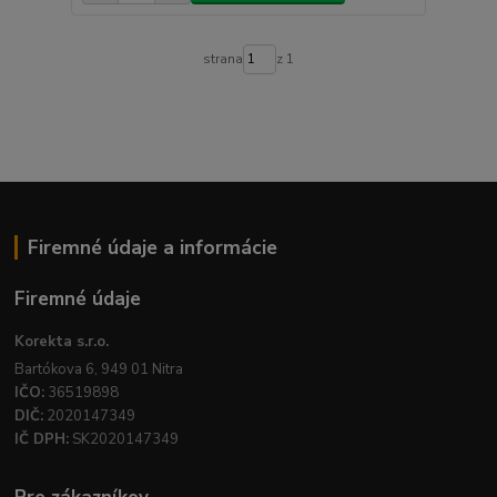
strana
z 1
Firemné údaje a informácie
Firemné údaje
Korekta s.r.o.
Bartókova 6, 949 01 Nitra
IČO:
36519898
DIČ:
2020147349
IČ DPH:
SK2020147349