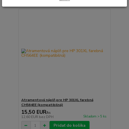
Atramentová náplň pre HP 301XL farebná
CH564EE (kompatibilná)
15,50 EUR
/
ks
Skladom > 5 ks
12,60 EUR
bez DPH
Pridať do košíka