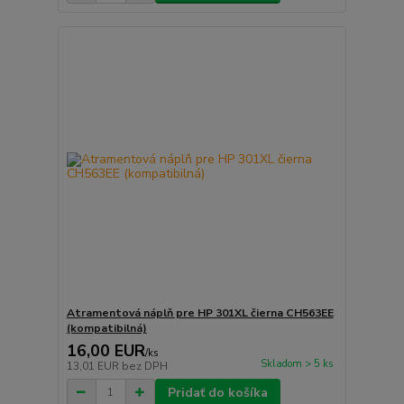
Atramentová náplň pre HP 301XL čierna CH563EE
(kompatibilná)
16,00 EUR
/
ks
Skladom > 5 ks
13,01 EUR
bez DPH
Pridať do košíka