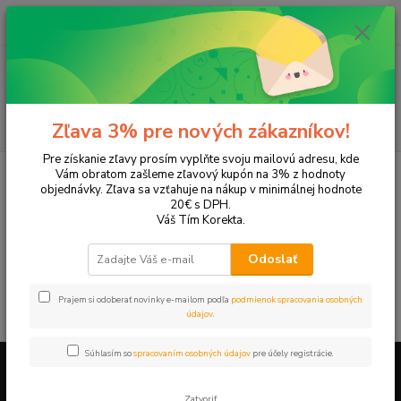
0
ks
EUR
+421 905 615 831
za
0,00 EUR
Menu
Hľadať
Zľava 3% pre nových zákazníkov!
Pre získanie zľavy prosím vyplňte svoju mailovú adresu, kde
Úvod
Tonery a náplne do tlačiarní
Hewlett Packard
HP DeskJet
Vám obratom zašleme zľavový kupón na 3% z hodnoty
DeskJet 940c
objednávky. Zľava sa vzťahuje na nákup v minimálnej hodnote
20€ s DPH.
DeskJet 940c
Váš Tím Korekta.
Odoslať
V tejto kategórii nebol nájdený žiadny tovar.
Prajem si odoberať novinky e-mailom podľa
podmienok spracovania osobných
údajov
.
Súhlasím so
spracovaním osobných údajov
pre účely registrácie.
Firemné údaje a informácie
Zatvoriť