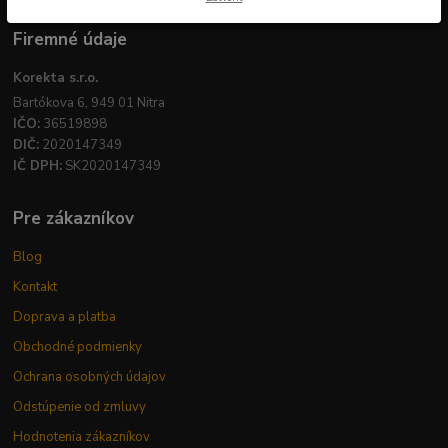
Firemné údaje
Korekta s.r.o.
Bartókova 6, 949 01 Nitra
IČO:
36519898
DIČ:
2020147349
IČ DPH:
SK2020147349
Pre zákazníkov
Blog
Kontakt
Doprava a platba
Obchodné podmienky
Ochrana osobných údajov
Odstúpenie od zmluvy
Hodnotenia zákazníkov