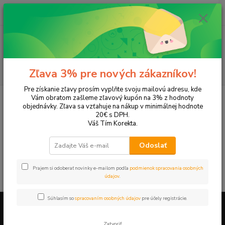
0
ks
EUR
+421 905 615 831
za
0,00 EUR
Menu
Hľadať
Zľava 3% pre nových zákazníkov!
Pre získanie zľavy prosím vyplňte svoju mailovú adresu, kde
Úvod
Tonery a náplne do tlačiarní
Hewlett Packard
HP DeskJet
Vám obratom zašleme zľavový kupón na 3% z hodnoty
DeskJet D2345
objednávky. Zľava sa vzťahuje na nákup v minimálnej hodnote
20€ s DPH.
DeskJet D2345
Váš Tím Korekta.
Odoslať
V tejto kategórii nebol nájdený žiadny tovar.
Prajem si odoberať novinky e-mailom podľa
podmienok spracovania osobných
údajov
.
Súhlasím so
spracovaním osobných údajov
pre účely registrácie.
Firemné údaje a informácie
Zatvoriť