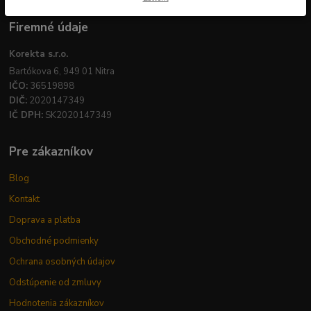
Firemné údaje
Korekta s.r.o.
Bartókova 6, 949 01 Nitra
IČO:
36519898
DIČ:
2020147349
IČ DPH:
SK2020147349
Pre zákazníkov
Blog
Kontakt
Doprava a platba
Obchodné podmienky
Ochrana osobných údajov
Odstúpenie od zmluvy
Hodnotenia zákazníkov