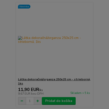
Novinka
Látka dekoračná/organza 250x25 cm - strieborná,
1ks
11,90 EUR
/
ks
Skladom > 5 ks
9,67 EUR
bez DPH
Pridať do košíka