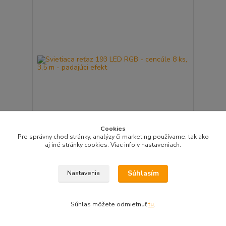
Cookies
Pre správny chod stránky, analýzy či marketing používame, tak ako
aj iné stránky cookies. Viac info v nastaveniach.
Svietiaca reťaz 193 LED RGB - cencúle 8 ks, 3,5 m -
padajúci efekt
115,00 EUR
/
ks
Súhlasím
Nastavenia
Skladom > 5 ks
93,50 EUR
bez DPH
Pridať do košíka
Súhlas môžete odmietnuť
tu
.