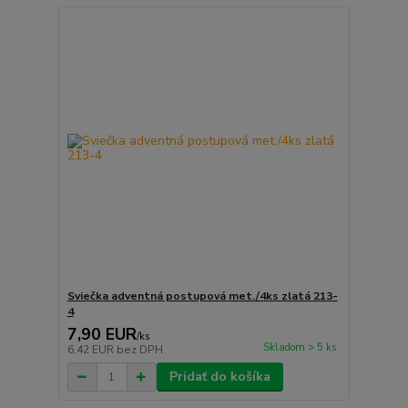
Sviečka adventná postupová met./4ks zlatá 213-
4
7,90 EUR
/
ks
Skladom > 5 ks
6,42 EUR
bez DPH
Pridať do košíka