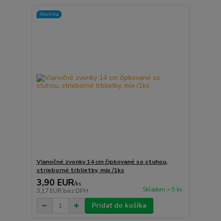
Novinka
Vianočné zvonky 14 cm čipkované so stuhou,
strieborné trblietky, mix /1ks
3,90 EUR
/
ks
Skladom > 5 ks
3,17 EUR
bez DPH
Pridať do košíka