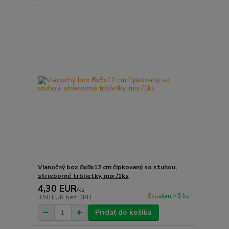
Vianočný box 8x8x12 cm čipkovaný so stuhou,
strieborné trblietky, mix /1ks
4,30 EUR
/
ks
Skladom > 5 ks
3,50 EUR
bez DPH
Pridať do košíka