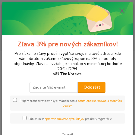
0
ks
EUR
+421 905 615 831
za
0,00 EUR
Menu
Hľadať
Zľava 3% pre nových zákazníkov!
Pre získanie zľavy prosím vyplňte svoju mailovú adresu, kde
Úvod
VIANOCE
Vám obratom zašleme zľavový kupón na 3% z hodnoty
objednávky. Zľava sa vzťahuje na nákup v minimálnej hodnote
Vianoce
20€ s DPH.
Váš Tím Korekta.
V kategórii
Vianoce
nájdete produkty na sviatočnú výzdobu,
Odoslať
tematické tvorenie, stolovanie a darčeky. Ponuku sme rozdelili tak,
aby ste sa rýchlo dostali k vhodnému typu produktu.
Prajem si odoberať novinky e-mailom podľa
podmienok spracovania osobných
údajov
.
Pri výbere odporúčame porovnať parametre dôležité pre
konkrétne použitie. Pomôžu vám aj filtre a súvisiace podkategórie.
Súhlasím so
spracovaním osobných údajov
pre účely registrácie.
Upresniť parametre
Zatvoriť