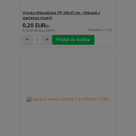
Vrecko Mikulášske PP 20x37 cm - Mikuláš s
darčekmi (zlatý)
0,20 EUR
/
ks
Skladom > 5 ks
0,16 EUR
bez DPH
Pridať do košíka