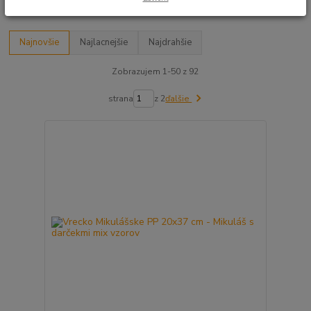
Najnovšie
Najlacnejšie
Najdrahšie
Zobrazujem 1-50 z 92
strana
z 2
ďalšie