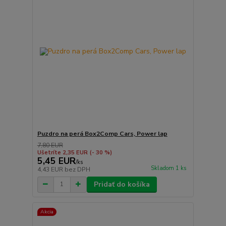
Puzdro na perá Box2Comp Cars, Power lap
7,80 EUR
Ušetríte 2,35 EUR
(- 30 %)
5,45 EUR
/
ks
Skladom 1 ks
4,43 EUR
bez DPH
Pridať do košíka
Akcia