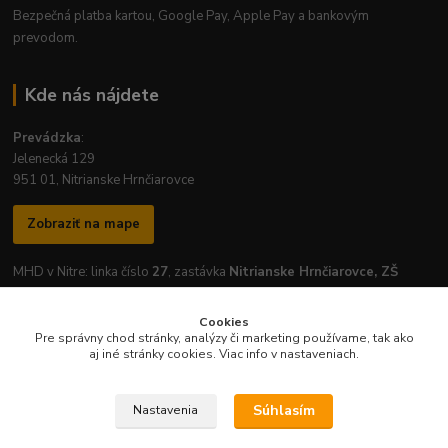
Bezpečná platba kartou, Google Pay, Apple Pay a bankovým
prevodom.
Kde nás nájdete
Prevádzka
:
Jelenecká 129
951 01, Nitrianske Hrnčiarovce
Zobraziť na mape
MHD v Nitre: linka číslo
27
, zastávka
Nitrianske Hrnčiarovce, ZŠ
Cookies
Pre správny chod stránky, analýzy či marketing používame, tak ako
aj iné stránky cookies. Viac info v nastaveniach.
Otváracie hodiny prevádzky:
Pondelok
-
Piatok
: 7:30 - 16:30
Súhlasím
Nastavenia