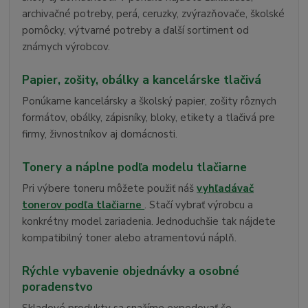
archivačné potreby, perá, ceruzky, zvýrazňovače, školské
pomôcky, výtvarné potreby a ďalší sortiment od
známych výrobcov.
Papier, zošity, obálky a kancelárske tlačivá
Ponúkame kancelársky a školský papier, zošity rôznych
formátov, obálky, zápisníky, bloky, etikety a tlačivá pre
firmy, živnostníkov aj domácnosti.
Tonery a náplne podľa modelu tlačiarne
Pri výbere toneru môžete použiť náš
vyhľadávač
tonerov podľa tlačiarne
. Stačí vybrať výrobcu a
konkrétny model zariadenia. Jednoduchšie tak nájdete
kompatibilný toner alebo atramentovú náplň.
Rýchle vybavenie objednávky a osobné
poradenstvo
Skladové produkty sa snažíme expedovať čo