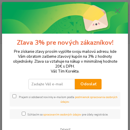
0
ks
EUR
+421 905 615 831
za
0,00 EUR
Menu
Hľadať
Zľava 3% pre nových zákazníkov!
Pre získanie zľavy prosím vyplňte svoju mailovú adresu, kde
Vám obratom zašleme zľavový kupón na 3% z hodnoty
objednávky. Zľava sa vzťahuje na nákup v minimálnej hodnote
20€ s DPH.
Váš Tím Korekta.
Online papierníctvo pre
Odoslať
školu, kanceláriu aj
Prajem si odoberať novinky e-mailom podľa
podmienok spracovania osobných
údajov
.
domácnosť
Súhlasím so
spracovaním osobných údajov
pre účely registrácie.
Vyberte si kancelárske potreby, školské potreby, papiere, tonery a
ďalší sortiment za výhodné ceny. Objednávky expedujeme rýchlo
Zatvoriť