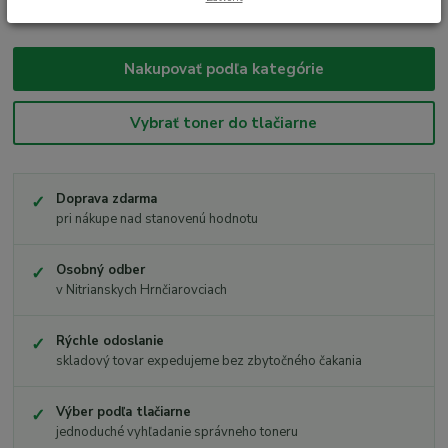
a pri nákupe nad stanovenú hodnotu získate dopravu zdarma.
Nakupovať podľa kategórie
Vybrať toner do tlačiarne
Doprava zdarma
pri nákupe nad stanovenú hodnotu
Osobný odber
v Nitrianskych Hrnčiarovciach
Rýchle odoslanie
skladový tovar expedujeme bez zbytočného čakania
Výber podľa tlačiarne
jednoduché vyhľadanie správneho toneru