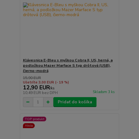
Klávesnica E-Bleu s myškou Cobra II, US, herná, a
podložkou Mazer Marface S typ drôtová (USB),
čierno-modrá
15,90 EUR
Ušetríte 3,00 EUR
(- 19 %)
12,90 EUR
/
ks
Skladom 3 ks
10,49 EUR
bez DPH
Pridať do košíka
TOP produkt
Akcia