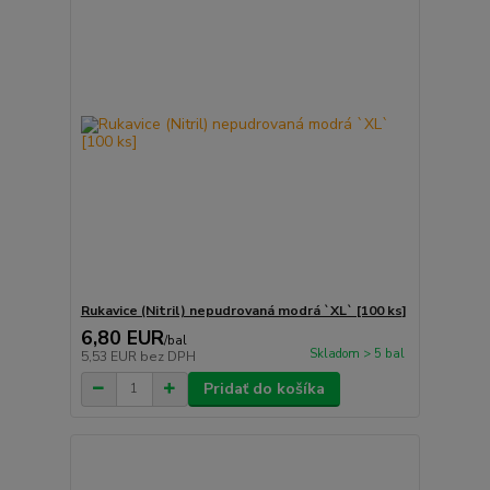
Rukavice (Nitril) nepudrovaná modrá `XL` [100 ks]
6,80 EUR
/
bal
Skladom > 5 bal
5,53 EUR
bez DPH
Pridať do košíka