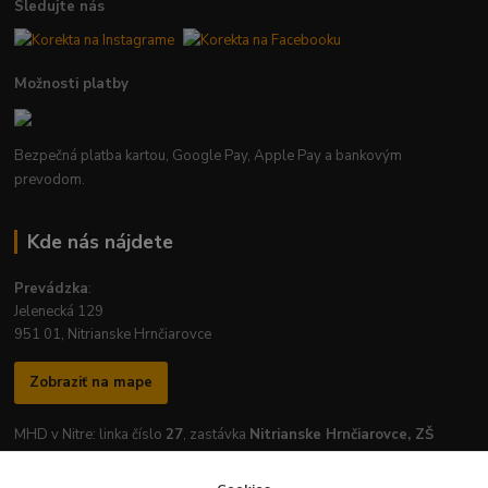
Sledujte nás
Možnosti platby
Bezpečná platba kartou, Google Pay, Apple Pay a bankovým
prevodom.
Kde nás nájdete
Prevádzka
:
Jelenecká 129
951 01, Nitrianske Hrnčiarovce
Zobraziť na mape
MHD v Nitre: linka číslo
27
, zastávka
Nitrianske Hrnčiarovce, ZŠ