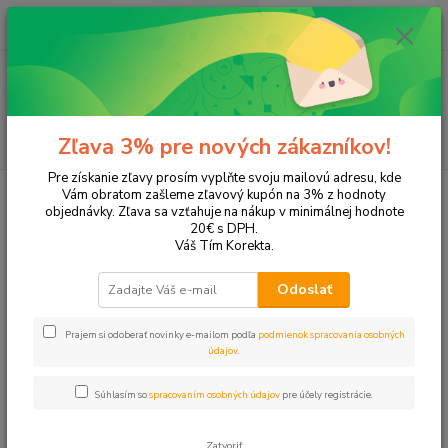
0
ks
EUR
+421 905 615 831
za
0,00 EUR
Menu
Hľadať
Zľava 3% pre nových zákazníkov!
Pre získanie zľavy prosím vyplňte svoju mailovú adresu, kde
Úvod
Pracovné a ochranné pomôcky
Vám obratom zašleme zľavový kupón na 3% z hodnoty
objednávky. Zľava sa vzťahuje na nákup v minimálnej hodnote
Pracovné a ochranné pomôcky
20€ s DPH.
Váš Tím Korekta.
V kategórii
Pracovné a ochranné pomôcky
nájdete produkty pre
Odoslať
bezpečnosť, hygienu a pohodlie pri práci. Ponuku sme rozdelili tak,
aby ste sa rýchlo dostali k vhodnému typu produktu.
Prajem si odoberať novinky e-mailom podľa
podmienok spracovania osobných
údajov
.
Pri výbere odporúčame porovnať parametre dôležité pre
konkrétne použitie. Pomôžu vám aj filtre a súvisiace podkategórie.
Súhlasím so
spracovaním osobných údajov
pre účely registrácie.
Zatvoriť