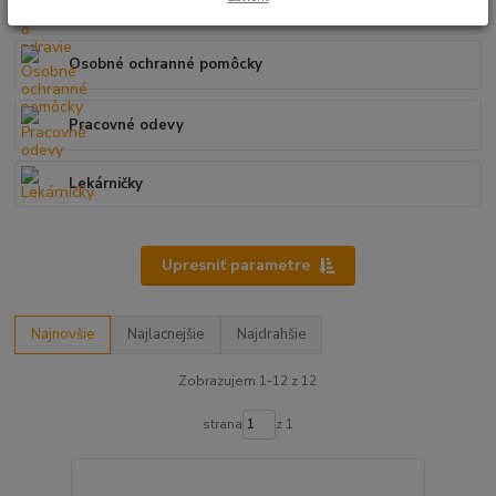
Staroslivosť o zdravie
Osobné ochranné pomôcky
Pracovné odevy
Lekárničky
Upresniť parametre
Najnovšie
Najlacnejšie
Najdrahšie
Zobrazujem 1-12 z 12
strana
z 1