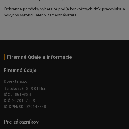
Ochranné pomôcky vyberajte podľa konkrétnych rizík pracoviska a
pokynov výrobcu alebo zamestnávateľa.
Firemné údaje a informácie
Firemné údaje
Korekta s.r.o.
Bartókova 6, 949 01 Nitra
IČO:
36519898
DIČ:
2020147349
IČ DPH:
SK2020147349
Pre zákazníkov