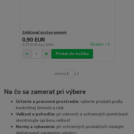
Zvlhčovač prstov penový
0,90 EUR
Skladom > 5
0,73 EUR
bez DPH
Pridať do košíka
strana
z 1
Na čo sa zamerať pri výbere
Určenie a pracovné prostredie:
vyberte produkt podľa
konkrétnej činnosti a rizík.
Veľkosť a pohodlie:
pri odevoch a ochranných pomôckach
skontrolujte správnu veľkosť.
Normy a vybavenie:
pri ochranných produktoch sledujte
deklarované parametre výrobcu.