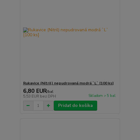
Rukavice (Nitril) nepudrovaná modrá `L` [100 ks]
6,80 EUR
/
bal
Skladom > 5 bal
5,53 EUR
bez DPH
Pridať do košíka